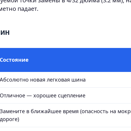
емой точки замены в 4/32 дюйма (3.2 мм), н
метно падает.
шин
Состояние
Абсолютно новая легковая шина
Отличное — хорошее сцепление
Замените в ближайшее время (опасность на мок
дороге)