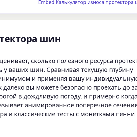
Embed Калькулятор износа протектора 
отектора шин
ценивает, сколько полезного ресурса протек
ь у ваших шин. Сравнивая текущую глубину
минимумом и применяя вашу индивидуальну
ак далеко вы можете безопасно проехать до з
орогой в дождливую погоду, и примерно когд
азывает анимированное поперечное сечени
а и классические тесты с монетками пенни