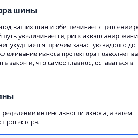
тора шины
из-под ваших шин и обеспечивает сцепление 
й путь увеличивается, риск аквапланирован
нег ухудшается, причем зачастую задолго до 
тслеживание износа протектора позволяет в
ь закон и, что самое главное, оставаться в
ины
определение интенсивности износа, а затем
 протектора.