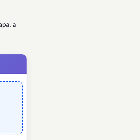
ра, а
и