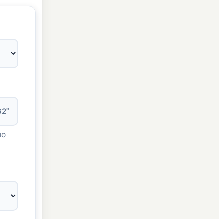
32"
по