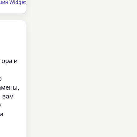
шин Widget
тора и
ю
амены,
а вам
е
 и