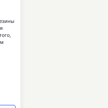
резины
ия
того,
ам