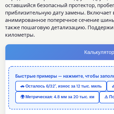
оставшийся безопасный протектор, пробег
приблизительную дату замены. Включает 
анимированное поперечное сечение шины, 
также пошаговую детализацию. Поддержив
километры.
Калькулятор
Быстрые примеры — нажмите, чтобы заполн
🚗 Осталось 6/32", износ за 12 тыс. миль

🌍 Метрическая: 4.8 мм за 20 тыс. км
⚠️ П