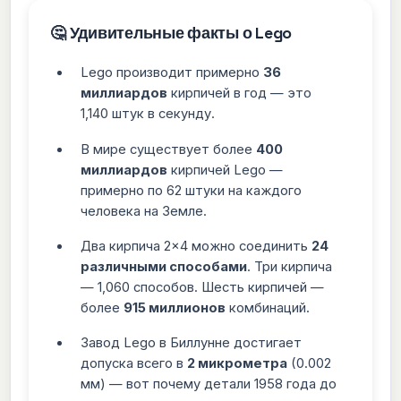
🤔 Удивительные факты о Lego
Lego производит примерно
36
миллиардов
кирпичей в год — это
1,140 штук в секунду.
В мире существует более
400
миллиардов
кирпичей Lego —
примерно по 62 штуки на каждого
человека на Земле.
Два кирпича 2×4 можно соединить
24
различными способами
. Три кирпича
— 1,060 способов. Шесть кирпичей —
более
915 миллионов
комбинаций.
Завод Lego в Биллунне достигает
допуска всего в
2 микрометра
(0.002
мм) — вот почему детали 1958 года до