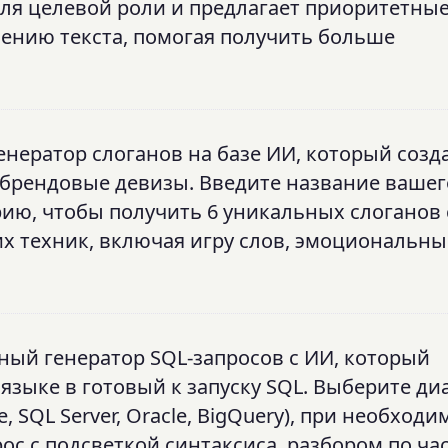
для целевой роли и предлагает приоритетны
ению текста, помогая получить больше
енератор слоганов на базе ИИ, который созд
 брендовые девизы. Введите название вашег
рию, чтобы получить 6 уникальных слоганов 
х техник, включая игру слов, эмоциональн
ный генератор SQL-запросов с ИИ, который
языке в готовый к запуску SQL. Выберите ди
, SQL Server, Oracle, BigQuery), при необходи
ос с подсветкой синтаксиса, разбором по ча