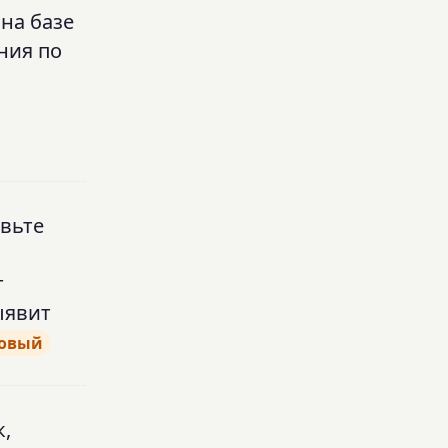
 на базе
ния по
авьте
т
ыявит
овый
,