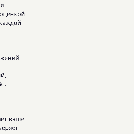
я.
 оценкой
 каждой
ажений,
.
й,
Go.
ает ваше
веряет