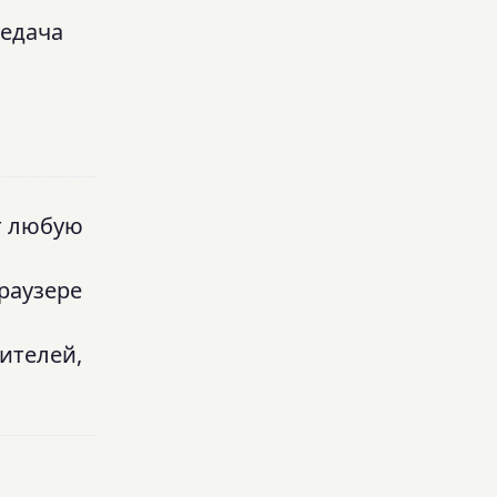
редача
т любую
раузере
ителей,