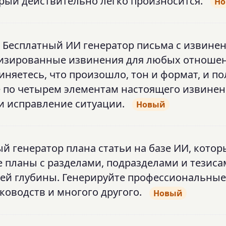
орый действительно легко произносится.
Н
 Бесплатный ИИ генератор письма с извине
лизированные извинения для любых отноше
иняетесь, что произошло, тон и формат, и п
е по четырем элементам настоящего извинен
и исправление ситуации.
Новый
ый генератор плана статьи на базе ИИ, кото
 планы с разделами, подразделами и тезиса
вней глубины. Генерируйте профессиональны
уководств и многого другого.
Новый