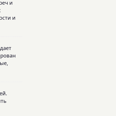
реч и
х
ости и
здает
ирован
ные,
ей.
ить