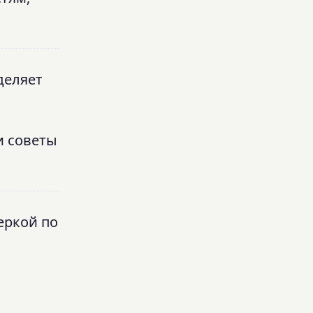
деляет
и советы
еркой по