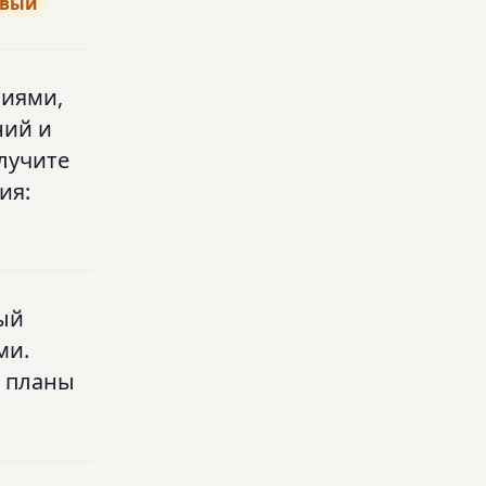
овый
ниями,
ний и
олучите
ия:
рый
ми.
е планы