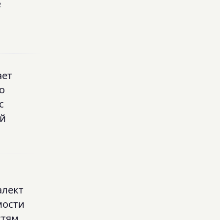
е
ает
о
с
ый
алект
мости
стям,