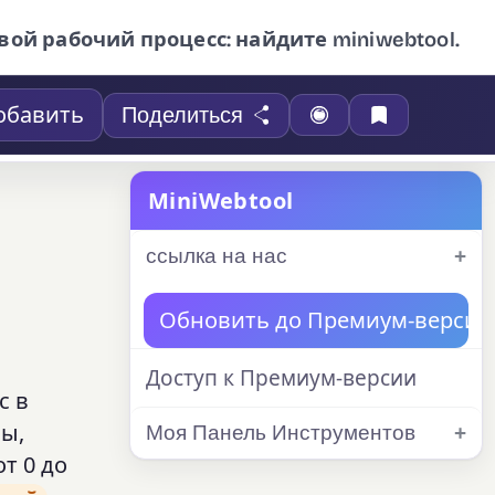
вой рабочий процесс: найдите miniwebtool.
обавить
Поделиться
MiniWebtool
ссылка на нас
Обновить до Премиум-версии
Доступ к Премиум-версии
с в
зы,
Моя Панель Инструментов
т 0 до