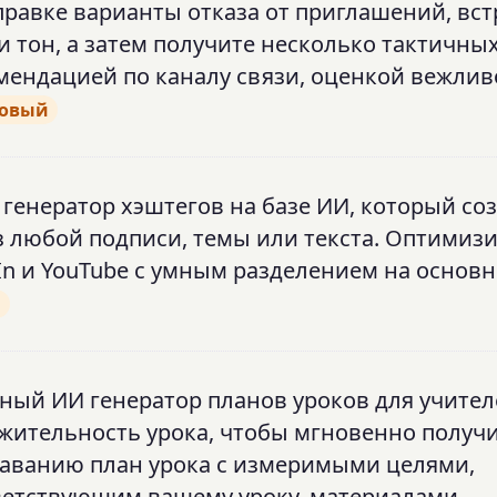
правке варианты отказа от приглашений, вст
 и тон, а затем получите несколько тактичны
мендацией по каналу связи, оценкой вежлив
овый
 генератор хэштегов на базе ИИ, который со
з любой подписи, темы или текста. Оптимиз
nkedIn и YouTube с умным разделением на основ
й
тный ИИ генератор планов уроков для учител
лжительность урока, чтобы мгновенно получ
даванию план урока с измеримыми целями,
етствующим вашему уроку, материалами,