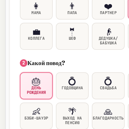
👩
👨
❤️
МАМА
ПАПА
ПАРТНЕР
💼
🤵
👴
КОЛЛЕГА
ШЕФ
ДЕДУШКА/
БАБУШКА
Какой повод?
2
🎂
💍
💍
ДЕНЬ
ГОДОВЩИНА
СВАДЬБА
РОЖДЕНИЯ
👶
🌴
🙏
БЭБИ-ШАУЭР
ВЫХОД НА
БЛАГОДАРНОСТЬ
ПЕНСИЮ