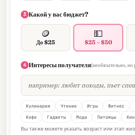
Какой у вас бюджет?
3
🪙
💵
До $25
$25 – $50
Интересы получателя
4
(необязательно, но
Кулинария
Чтение
Игры
Фитнес
Кофе
Гаджеты
Мода
Питомцы
Кин
Вы также можете указать возраст или этап жи