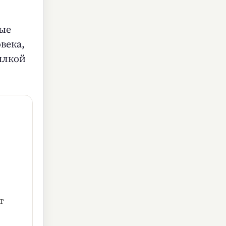
ные
века,
ылкой
т