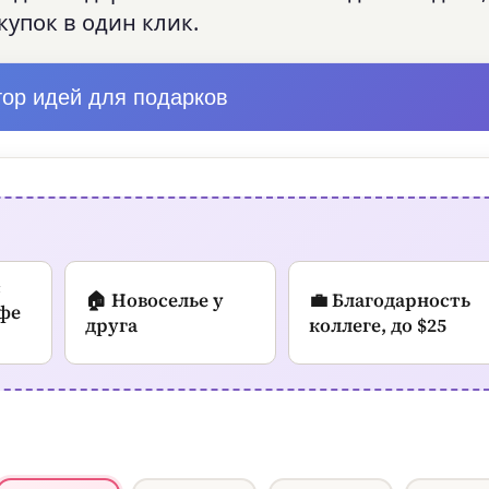
упок в один клик.
тор идей для подарков
Й
с
🏠 Новоселье у
💼 Благодарность
фе
друга
коллеге, до $25