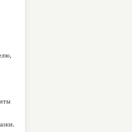
елю,
анты
азки.