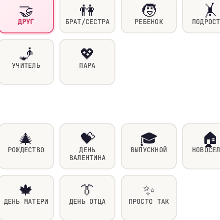
🤝
👫
🧒
🤸
ДРУГ
БРАТ/СЕСТРА
РЕБЕНОК
ПОДРОС
🧞
💖
УЧИТЕЛЬ
ПАРА
🎄
💝
🎓
🏠
РОЖДЕСТВО
ДЕНЬ
ВЫПУСКНОЙ
НОВОСЕ
ВАЛЕНТИНА
🍁
👔
✨
ДЕНЬ МАТЕРИ
ДЕНЬ ОТЦА
ПРОСТО ТАК