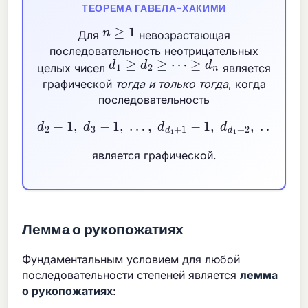
ТЕОРЕМА ГАВЕЛА-ХАКИМИ
n
≥
1
Для
невозрастающая
последовательность неотрицательных
d
1
≥
d
2
≥
⋯
≥
d
n
целых чисел
является
графической
тогда и только тогда
, когда
последовательность
d
2
−
1
,
d
3
−
1
,
…
,
d
d
1
+
1
−
1
,
d
d
1
+
2
,
…
,
d
n
является графической.
Лемма о рукопожатиях
Фундаментальным условием для любой
последовательности степеней является
лемма
о рукопожатиях
: