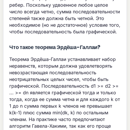
ребер. Поскольку удвоенное любое целое
число всегда четно, сумма последовательности
степеней также должна быть четной. Это
необходимое (но не достаточное) условие того,
чтобы последовательность была графической.
Что такое теорема Эрдёша-Галлаи?
Теорема Эрдёша-Галлаи устанавливает набор
неравенств, которым должна удовлетворять
невозрастающая последовательность
неотрицательных целых чисел, чтобы быть
графической. Последовательность d1 >= d2 >=
... >= dn является графической тогда и только
тогда, когда ее сумма четна и для каждого k от
1 до n сумма первых k членов не превышает
k(k-1) плюс сумма min(dk, k) по остальным
членам. На практике часто предпочитают
алгоритм Гавела-Хакими, так как его проще