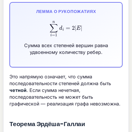
ЛЕММА О РУКОПОЖАТИЯХ
∑
i
=
1
n
d
i
=
2
|
E
|
Сумма всех степеней вершин равна
удвоенному количеству ребер.
Это напрямую означает, что сумма
последовательности степеней должна быть
четной
. Если сумма нечетная,
последовательность не может быть
графической — реализация графа невозможна.
Теорема Эрдёша-Галлаи