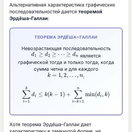
Альтернативная характеристика графических
последовательностей дается
теоремой
Эрдёша–Галлаи
:
ТЕОРЕМА ЭРДЁША–ГАЛЛАИ
Невозрастающая последовательность
d
1
≥
d
2
≥
⋯
≥
d
n
является
графической тогда и только тогда, когда
сумма четна и для каждого
k
=
1
,
2
,
…
,
n
:
∑
i
=
1
k
d
i
≤
k
(
k
−
1
)
+
∑
i
=
k
+
1
n
min
(
d
i
,
k
)
Хотя теорема Эрдёша–Галлаи дает
характеристику в замкнутой форме, на