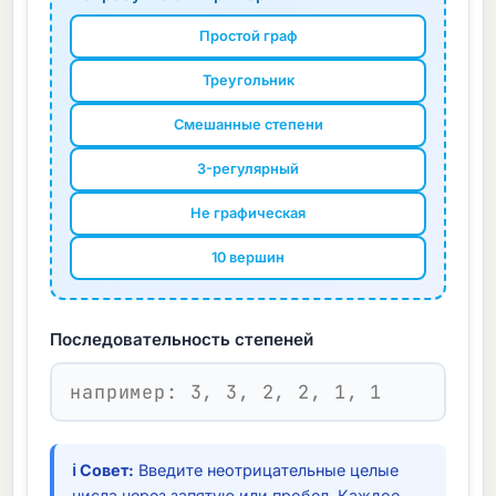
Простой граф
Треугольник
Смешанные степени
3-регулярный
Не графическая
10 вершин
Последовательность степеней
ℹ Совет:
Введите неотрицательные целые
числа через запятую или пробел. Каждое