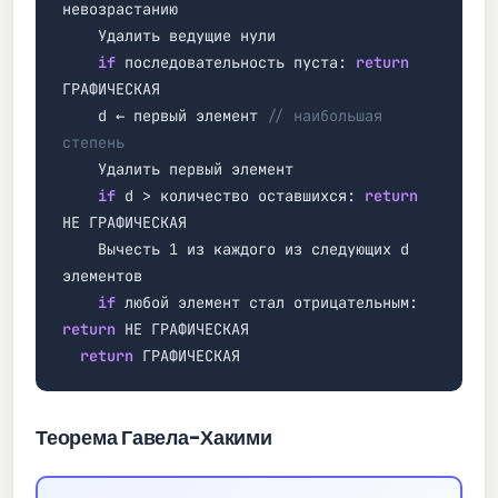
невозрастанию
Удалить ведущие нули
if
последовательность пуста:
return
ГРАФИЧЕСКАЯ
d ← первый элемент
// наибольшая
степень
Удалить первый элемент
if
d > количество оставшихся:
return
НЕ ГРАФИЧЕСКАЯ
Вычесть 1 из каждого из следующих d
элементов
if
любой элемент стал отрицательным:
return
НЕ ГРАФИЧЕСКАЯ
return
ГРАФИЧЕСКАЯ
Теорема Гавела-Хакими