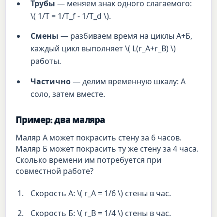
Трубы
— меняем знак одного слагаемого:
\( 1/T = 1/T_f - 1/T_d \).
Смены
— разбиваем время на циклы А+Б,
каждый цикл выполняет \( L(r_A+r_B) \)
работы.
Частично
— делим временную шкалу: А
соло, затем вместе.
Пример: два маляра
Маляр А может покрасить стену за 6 часов.
Маляр Б может покрасить ту же стену за 4 часа.
Сколько времени им потребуется при
совместной работе?
Скорость А: \( r_A = 1/6 \) стены в час.
Скорость Б: \( r_B = 1/4 \) стены в час.