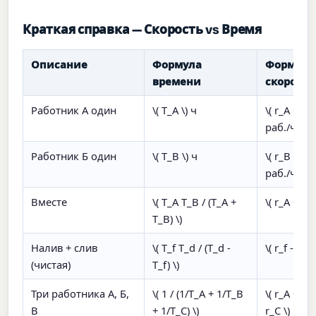
Краткая справка — Скорость vs Время
Описание
Формула
Формула
времени
скорости
Работник А один
\( T_A \) ч
\( r_A = 1/T
раб./ч
Работник Б один
\( T_B \) ч
\( r_B = 1/
раб./ч
Вместе
\( T_A T_B / (T_A +
\( r_A + r_B
T_B) \)
Налив + слив
\( T_f T_d / (T_d -
\( r_f - r_d 
(чистая)
T_f) \)
Три работника А, Б,
\( 1 / (1/T_A + 1/T_B
\( r_A + r_
В
+ 1/T_C) \)
r_C \)