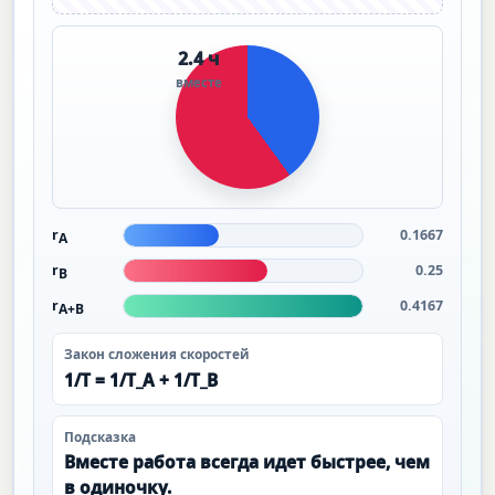
2.4 ч
вместе
r
0.1667
A
r
0.25
B
r
0.4167
A+B
Закон сложения скоростей
1/T = 1/T_A + 1/T_B
Подсказка
Вместе работа всегда идет быстрее, чем
в одиночку.