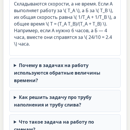
Складываются скорости, а не время. Если А
выполняет работу за \( T_A \), а Б за \( T_B \),
их общая скорость равна \( 1/T_A + 1/T_B \), а
общее время \( T = (T_A T_B)/(T_A + T_B) \).
Например, если А нужно 6 часов, а Б — 4
часа, вместе они справятся за \( 24/10 = 2.4
\) часа.
Почему в задачах на работу
используются обратные величины
времени?
Как решить задачу про трубу
наполнения и трубу слива?
Что такое задача на работу по
сменам?