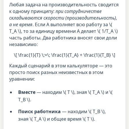
Любая задача на производительность сводится
к одному принципу:
при сотрудничестве
складываются скорости (производительность),
а не время
. Если А выполняет всю работу за \(
T_A \), то за единицу времени А делает \( 1/T_A \)
часть работы. Два работника вносят свои доли
независимо:
\[ \frac{1}{T} \;=\; \frac{1}{T_A} + \frac{1}{T_B} \]
Каждый сценарий в этом калькуляторе — это
просто поиск разных неизвестных в этом
уравнении:
Вместе
— находим \( T \), зная \( T_A \) и \(
T_B \).
Поиск работника
— находим \( T_B \),
зная \( T_A \) и общее время \( T \).