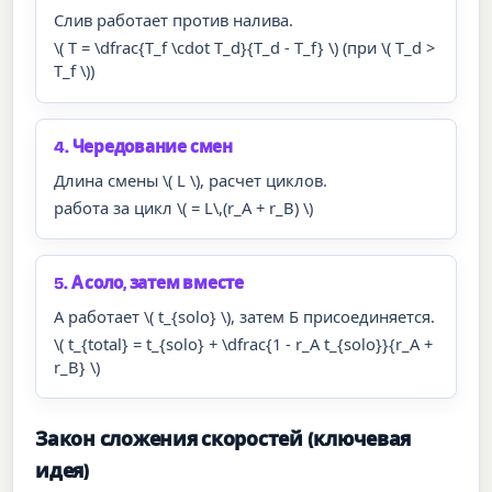
Слив работает против налива.
\( T = \dfrac{T_f \cdot T_d}{T_d - T_f} \) (при \( T_d >
T_f \))
4. Чередование смен
Длина смены \( L \), расчет циклов.
работа за цикл \( = L\,(r_A + r_B) \)
5. А соло, затем вместе
А работает \( t_{solo} \), затем Б присоединяется.
\( t_{total} = t_{solo} + \dfrac{1 - r_A t_{solo}}{r_A +
r_B} \)
Закон сложения скоростей (ключевая
идея)