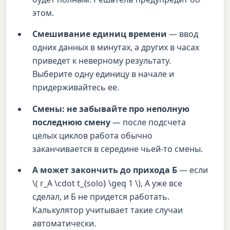
этом.
Смешивание единиц времени
— ввод
одних данных в минутах, а других в часах
приведет к неверному результату.
Выберите одну единицу в начале и
придерживайтесь ее.
Смены: не забывайте про неполную
последнюю смену
— после подсчета
целых циклов работа обычно
заканчивается в середине чьей-то смены.
А может закончить до прихода Б
— если
\( r_A \cdot t_{solo} \geq 1 \), А уже все
сделал, и Б не придется работать.
Калькулятор учитывает такие случаи
автоматически.