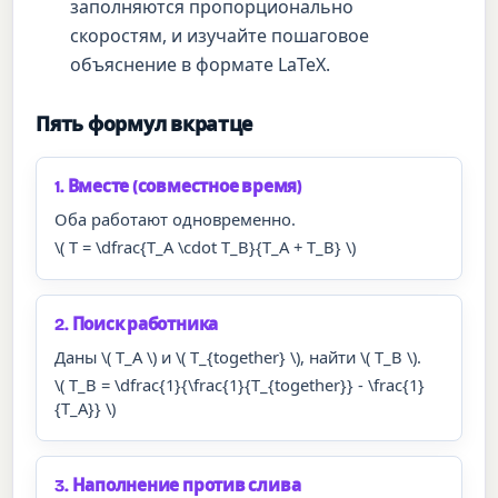
заполняются пропорционально
скоростям, и изучайте пошаговое
объяснение в формате LaTeX.
Пять формул вкратце
1. Вместе (совместное время)
Оба работают одновременно.
\( T = \dfrac{T_A \cdot T_B}{T_A + T_B} \)
2. Поиск работника
Даны \( T_A \) и \( T_{together} \), найти \( T_B \).
\( T_B = \dfrac{1}{\frac{1}{T_{together}} - \frac{1}
{T_A}} \)
3. Наполнение против слива