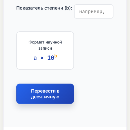
Показатель степени (b):
Формат научной
записи
b
a × 10