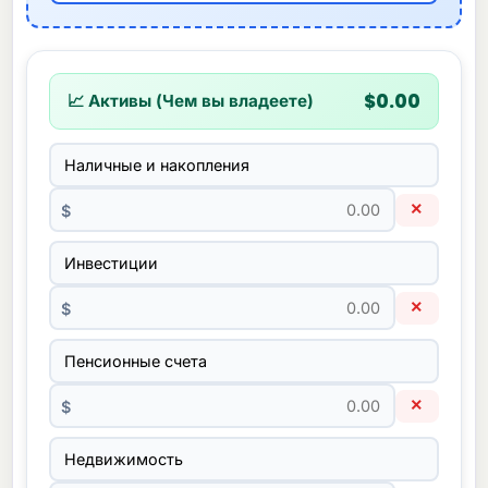
$0.00
📈 Активы (Чем вы владеете)
×
$
×
$
×
$