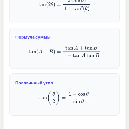
Формула суммы
tan
(
A
+
B
)
=
tan
A
+
tan
B
1
−
tan
A
tan
B
Половинный угол
tan
(
θ
2
)
=
1
−
cos
θ
sin
θ