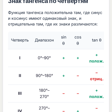
Знак тангенса по четвертям
Функция тангенса положительна там, где синус
и косинус имеют одинаковый знак, и
отрицательна там, где их знаки различаются:
sin
cos
Четверть
Диапазон
tan θ
θ
θ
+
I
0°–90°
+
+
полож.
−
II
90°–180°
+
−
отриц.
180°–
+
III
−
−
270°
полож.
270°–
−
IV
−
+