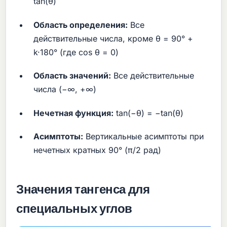
tan(θ)
Область определения:
Все
действительные числа, кроме θ = 90° +
k·180° (где cos θ = 0)
Область значений:
Все действительные
числа (−∞, +∞)
Нечетная функция:
tan(−θ) = −tan(θ)
Асимптоты:
Вертикальные асимптоты при
нечетных кратных 90° (π/2 рад)
Значения тангенса для
специальных углов