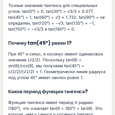
Точные значения тангенса для специальных
углов: tan(0°) = 0, tan(30°) = √3/3 ≈ 0.577,
tan(45°) = 1, tan(60°) = √3 ≈ 1.732, tan(90°) = не
определен, tan(120°) = −√3, tan(135°) = −1,
tan(150°) = −√3/3 и tan(180°) = 0.
Почему tan(45°) равен 1?
При 45° и синус, и косинус имеют одинаковое
значение (√2/2). Поскольку tan(θ) =
sin(θ)/cos(θ), мы получаем tan(45°) =
(√2/2)/(√2/2) = 1. Геометрически линия радиуса
под углом 45° имеет наклон ровно 1.
Каков период функции тангенса?
Функция тангенса имеет период π радиан
(180°), что означает tan(θ + 180°) = tan(θ). Это
короче, чем у синуса и косинуса (период