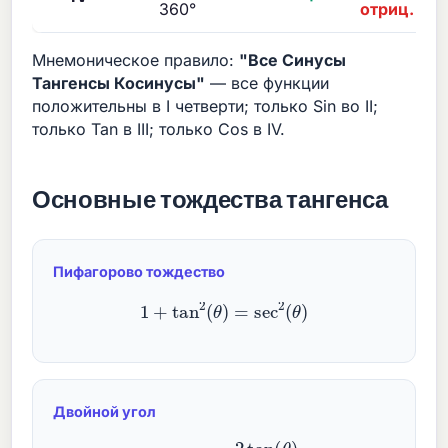
360°
отриц.
Мнемоническое правило:
"Все Синусы
Тангенсы Косинусы"
— все функции
положительны в I четверти; только Sin во II;
только Tan в III; только Cos в IV.
Основные тождества тангенса
Пифагорово тождество
1
+
tan
2
(
θ
)
=
sec
2
(
θ
)
Двойной угол
tan
(
2
θ
)
=
2
tan
(
θ
)
1
−
tan
2
(
θ
)