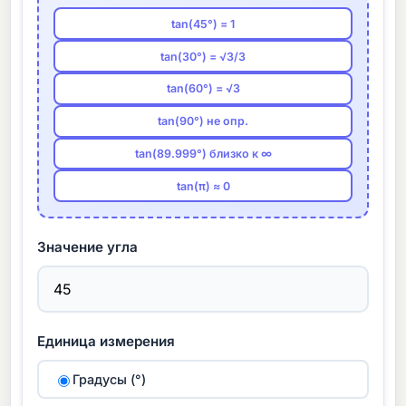
tan(45°) = 1
tan(30°) = √3/3
tan(60°) = √3
tan(90°) не опр.
tan(89.999°) близко к ∞
tan(π) ≈ 0
Значение угла
Единица измерения
Градусы (°)