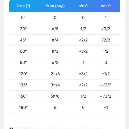
Угол (°)
Угол (рад)
sin θ
cos θ
0°
0
0
1
30°
π/6
1/2
√3/2
45°
π/4
√2/2
√2/2
60°
π/3
√3/2
1/2
90°
π/2
1
0
120°
2π/3
√3/2
−1/2
135°
3π/4
√2/2
−√2/2
150°
5π/6
1/2
−√3/2
180°
π
0
−1