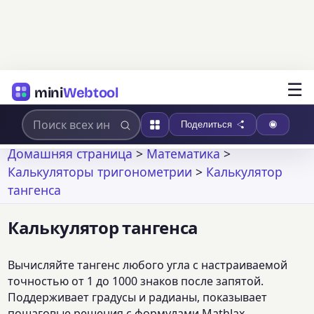
☰
mini
Webtool
Поделиться
Домашняя страница
>
Математика
>
Калькуляторы тригонометрии
>
Калькулятор
тангенса
Калькулятор тангенса
Вычисляйте тангенс любого угла с настраиваемой
точностью от 1 до 1000 знаков после запятой.
Поддерживает градусы и радианы, показывает
пошаговые решения с формулами MathJax,