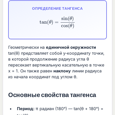
ОПРЕДЕЛЕНИЕ ТАНГЕНСА
tan
(
θ
)
=
sin
(
θ
)
cos
(
θ
)
Геометрически на
единичной окружности
tan(θ) представляет собой y-координату точки,
в которой продолжение радиуса угла θ
пересекает вертикальную касательную в точке
x = 1. Он также равен
наклону
линии радиуса
из начала координат под углом θ.
Основные свойства тангенса
Период:
π радиан (180°) — tan(θ + 180°) =