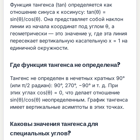
Функция тангенса (tan) определяется как
отношение синуса к косинусу: tan(θ) =
sin(θ)/cos(θ). Она представляет собой наклон
линии из начала координат под углом θ, а
геометрически — это значение y, где эта линия
пересекает вертикальную касательную x = 1 на
единичной окружности.
Где функция тангенса не определена?
Тангенс не определен в нечетных кратных 90°
(или π/2 радиан): 90°, 270°, −90° и т. д. При
этих углах cos(θ) = 0, что делает отношение
sin(θ)/cos(θ) неопределенным. График тангенса
имеет вертикальные асимптоты в этих точках.
Каковы значения тангенса для
специальных углов?