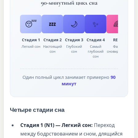
90-минутный цикл сна
😴
💤
🌙
✨
🌈
Стадия 1
Стадия 2
Стадия 3
Стадия 4
REM
Легкий сон
Настоящий
Глубокий
Самый
Фаза
сон
сон
глубокий
сновидений
сон
Один полный цикл занимает примерно
90
минут
Четыре стадии сна
Стадия 1 (N1) — Легкий сон:
Переход
между бодрствованием и сном, длящийся