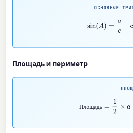
ОСНОВНЫЕ ТРИ
sin
(
A
)
=
a
c
Площадь и периметр
ПЛО
Площадь
=
1
2
П
л
о
щ
а
д
ь