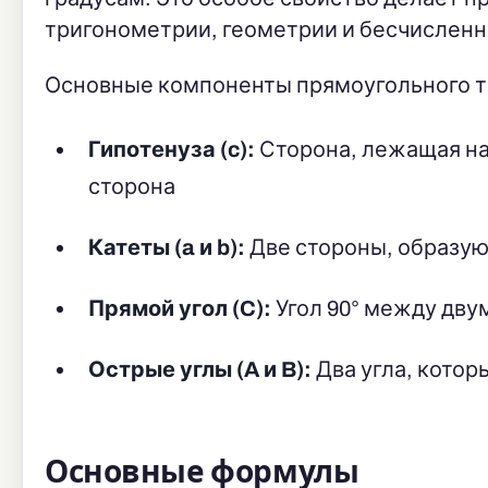
тригонометрии, геометрии и бесчислен
Основные компоненты прямоугольного т
Гипотенуза (c):
Сторона, лежащая нап
сторона
Катеты (a и b):
Две стороны, образую
Прямой угол (C):
Угол 90° между дву
Острые углы (A и B):
Два угла, котор
Основные формулы