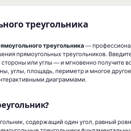
ьного треугольника
рямоугольного треугольника
— профессиона
ешения прямоугольных треугольников. Введит
 стороны или углы — и мгновенно получите в
, углы, площадь, периметр и многое другое
нтерактивными диаграммами.
реугольник?
гольник, содержащий один угол, равный ровн
прямоугольные треугольники фундаментальны