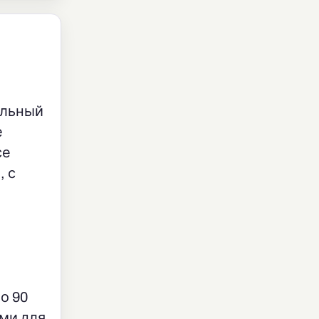
льный
е
се
, с
о 90
ми для