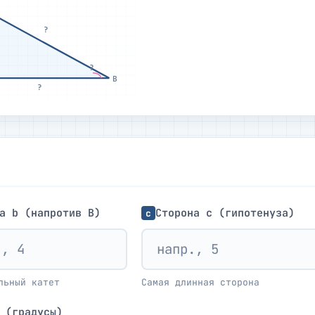
?
?
B
?
а b (напротив B)
Сторона c (гипотенуза)
c
льный катет
Самая длинная сторона
 (градусы)