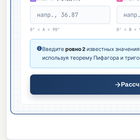
0° < A < 90°
0° < B < 
Введите
ровно 2
известных значения
используя теорему Пифагора и триг
Рассч