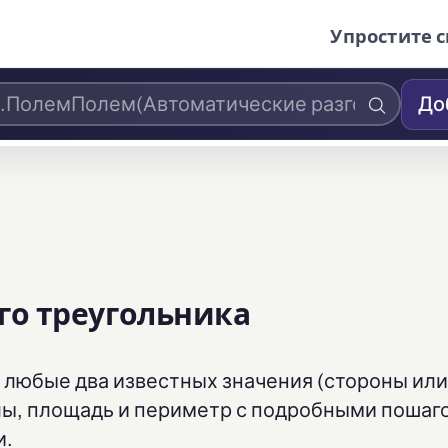
Упростите с
До
го треугольника
любые два известных значения (стороны или 
глы, площадь и периметр с подробными поша
и.