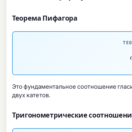
Теорема Пифагора
ТЕ
Это фундаментальное соотношение гласит
двух катетов.
Тригонометрические соотношени