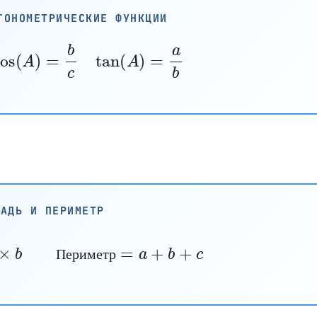
ГОНОМЕТРИЧЕСКИЕ ФУНКЦИИ
cos
(
A
)
=
b
c
tan
(
A
)
=
a
b
ЩАДЬ И ПЕРИМЕТР
×
a
×
b
Периметр
=
a
+
b
+
c
П
е
р
и
м
е
т
р