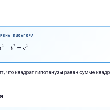
ОРЕМА ПИФАГОРА
a
2
+
b
2
=
c
2
, что квадрат гипотенузы равен сумме квад
я