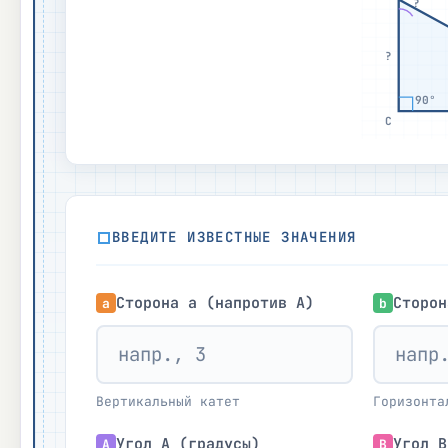
?
?
90°
C
ВВЕДИТЕ ИЗВЕСТНЫЕ ЗНАЧЕНИЯ
Сторона a (напротив A)
Сторон
a
b
Вертикальный катет
Горизонта
Угол A (градусы)
Угол B
A
B