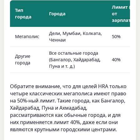
Лимит (%
Тип
Города
от
города
зарплаты)
Дели, Мумбаи, Колката,
Мегаполис
50%
Ченнаи
Все остальные города
Другие
(Бангалор, Хайдарабад,
40%
города
Пуна и т. д.)
Обратите внимание, что для целей HRA только
четыре классических мегаполиса имеют право
на 50%-ный лимит. Такие города, как Бангалор,
Хайдарабад, Пуна и Ахмадабад,
рассматриваются как обычные города, и для
них применяется лимит 40%, даже если они
являются крупными городскими центрами.