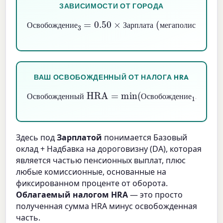
ЗАВИСИМОСТИ ОТ ГОРОДА
Освобождение
Зарплата (мегаполис)
Зарплата (другой город)
или
3
=
0.40
0.50
×
×
О
с
в
о
б
о
ж
д
е
н
и
е
З
а
р
п
л
а
т
а
м
е
г
а
п
о
л
и
с
и
л
и
ВАШ ОСВОБОЖДЕННЫЙ ОТ НАЛОГА HRA
Освобожденный HRA
=
min
(
Освобождение
1
,
Освобождени
О
с
в
о
б
о
ж
д
е
н
н
ы
й
О
с
в
о
б
о
ж
д
е
н
и
е
О
с
в
о
Здесь под
Зарплатой
понимается Базовый
оклад + Надбавка на дороговизну (DA), которая
является частью пенсионных выплат, плюс
любые комиссионные, основанные на
фиксированном проценте от оборота.
Облагаемый налогом HRA
— это просто
полученная сумма HRA минус освобожденная
часть.