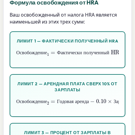
Формула освобождения от HRA
Ваш освобожденный от налога HRA является
наименьшей из этих трех сумм:
ЛИМИТ 1 — ФАКТИЧЕСКИ ПОЛУЧЕННЫЙ HRA
Освобождение
Фактически полученный HRA
1
=
О
с
в
о
б
о
ж
д
е
н
и
е
Ф
а
к
т
и
ч
е
с
к
и
п
о
л
у
ч
е
н
н
ы
й
ЛИМИТ 2 — АРЕНДНАЯ ПЛАТА СВЕРХ 10% ОТ
ЗАРПЛАТЫ
Освобождение
Годовая аренда
−
0.10
×
Зарплата
2
=
О
с
в
о
б
о
ж
д
е
н
и
е
Г
о
д
о
в
а
я
а
р
е
н
д
а
З
а
р
п
л
а
т
а
ЛИМИТ 3 — ПРОЦЕНТ ОТ ЗАРПЛАТЫ В