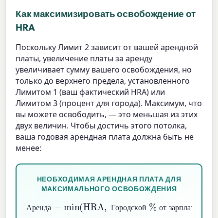
Как максимизировать освобождение от
HRA
Поскольку Лимит 2 зависит от вашей арендной
платы, увеличение платы за аренду
увеличивает сумму вашего освобождения, но
только до верхнего предела, установленного
Лимитом 1 (ваш фактический HRA) или
Лимитом 3 (процент для города). Максимум, что
вы можете освободить, — это меньшая из этих
двух величин. Чтобы достичь этого потолка,
ваша годовая арендная плата должна быть не
менее:
НЕОБХОДИМАЯ АРЕНДНАЯ ПЛАТА ДЛЯ
МАКСИМАЛЬНОГО ОСВОБОЖДЕНИЯ
Аренда
от зарплаты
=
min
(
HRA
)
+
0.10
,
Городской
×
Зарплата
%
А
р
е
н
д
а
Г
о
р
о
д
с
к
о
й
о
т
з
а
р
п
л
а
т
ы