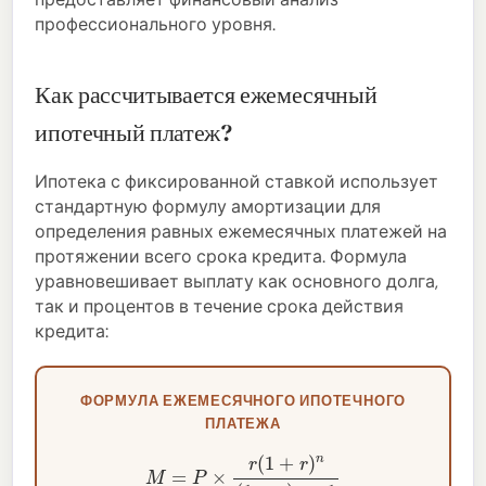
профессионального уровня.
Как рассчитывается ежемесячный
ипотечный платеж?
Ипотека с фиксированной ставкой использует
стандартную формулу амортизации для
определения равных ежемесячных платежей на
протяжении всего срока кредита. Формула
уравновешивает выплату как основного долга,
так и процентов в течение срока действия
кредита:
ФОРМУЛА ЕЖЕМЕСЯЧНОГО ИПОТЕЧНОГО
ПЛАТЕЖА
M
=
P
×
r
(
1
+
r
)
n
(
1
+
r
)
n
−
1