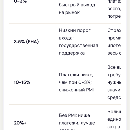
0-3%
платежи;
быстрый выход
всего,
на рынок
потребуе
Низкий порог
Страхова
входа;
премия п
3.5% (FHA)
государственная
ипотеке (
поддержка
весь сро
Все еще
Платежи ниже,
требуется
10-15%
чем при 0-3%;
нужны
сниженный PMI
значител
средства
Большие
Без PMI; ниже
единовре
20%+
платежи; лучше
затраты