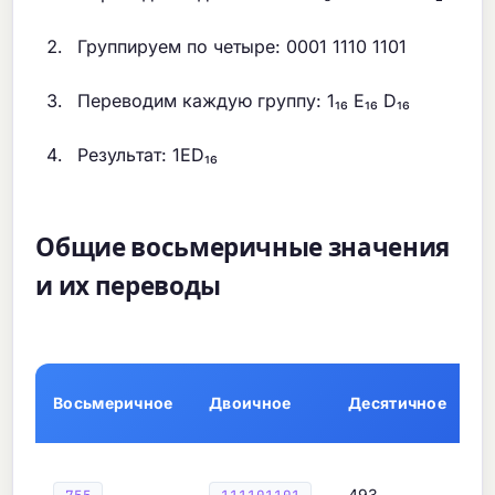
Группируем по четыре: 0001 1110 1101
Переводим каждую группу: 1₁₆ E₁₆ D₁₆
Результат: 1ED₁₆
Общие восьмеричные значения
и их переводы
Восьмеричное
Двоичное
Десятичное
Ш
493