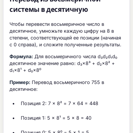
системы в десятичную
Чтобы перевести восьмеричное число в
десятичное, умножьте каждую цифру на 8 в
степени, соответствующей ее позиции (начиная
с 0 справа), и сложите полученные результаты.
Формула:
Для восьмеричного числа d₃d₂d₁d₀
десятичное значение равно: d₃×8³ + d₂×8² +
d₁×8¹ + d₀×8⁰
Пример:
Перевод восьмеричного 755 в
десятичное:
Позиция 2: 7 × 8² = 7 × 64 = 448
Позиция 1: 5 × 8¹ = 5 × 8 = 40
Позиция 0: 5 × 8⁰ = 5 × 1 = 5