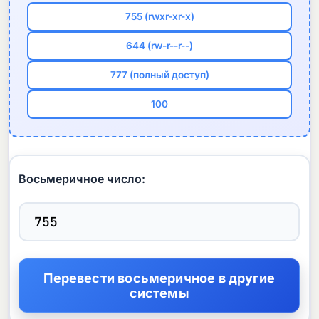
755 (rwxr-xr-x)
644 (rw-r--r--)
777 (полный доступ)
100
Восьмеричное число: