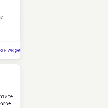
ую
ски Widget
атите
ногое