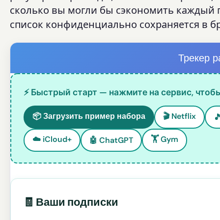
сколько вы могли бы сэкономить каждый го
список конфиденциально сохраняется в бр
Трекер р
⚡ Быстрый старт — нажмите на сервис, чтобы
📦 Загрузить пример набора
🎬 Netflix

☁️ iCloud+
🏋️ Gym
🤖 ChatGPT
🧾 Ваши подписки