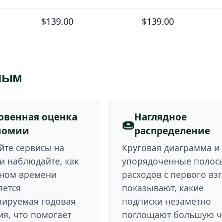
$139.00
$139.00
нным
овенная оценка
Наглядное
🍩
номии
распределение
йте сервисы на
Круговая диаграмма и
и наблюдайте, как
упорядоченные полос
ьном времени
расходов с первого вз
яется
показывают, какие
зируемая годовая
подписки незаметно
я, что помогает
поглощают большую ч