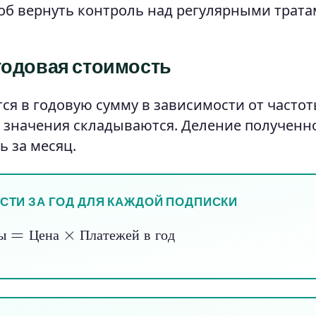
б вернуть контроль над регулярными трата
годовая стоимость
ся в годовую сумму в зависимости от часто
ые значения складываются. Деление полученн
ь за месяц.
ОСТИ ЗА ГОД ДЛЯ КАЖДОЙ ПОДПИСКИ
ды
=
Цена
×
Платежей в год
ы
Ц
е
н
а
П
л
а
т
е
ж
е
й
в
г
о
д