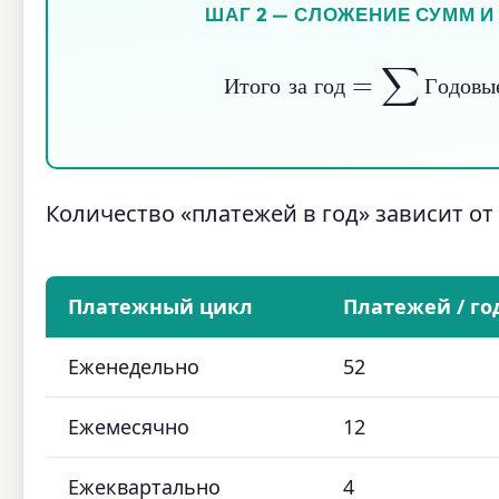
ШАГ 2 — СЛОЖЕНИЕ СУММ 
Итого за год
=
∑
Годовые
И
т
о
г
о
з
а
г
о
д
Г
о
д
о
в
ы
Количество «платежей в год» зависит от
Платежный цикл
Платежей / го
Еженедельно
52
Ежемесячно
12
Ежеквартально
4