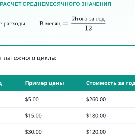
И РАСЧЕТ СРЕДНЕМЕСЯЧНОГО ЗНАЧЕНИЯ
 расходы
В месяц
=
Итого за год
12
И
т
о
г
о
з
а
г
о
д
е
р
а
с
х
о
д
ы
В
м
е
с
я
ц
 платежного цикла:
д
Пример цены
Стоимость за го
$5.00
$260.00
$15.00
$180.00
$30.00
$120.00