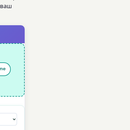
 ваш
ime