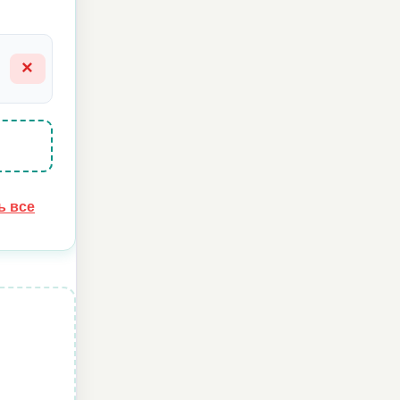
×
ь все