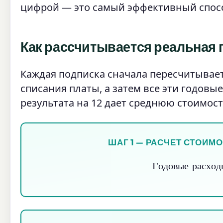
цифрой — это самый эффективный спосо
Как рассчитывается реальная 
Каждая подписка сначала пересчитывает
списания платы, а затем все эти годов
результата на 12 дает среднюю стоимост
ШАГ 1 — РАСЧЕТ СТОИМ
Годовые расхо
Г
о
д
о
в
ы
е
р
а
с
х
о
д