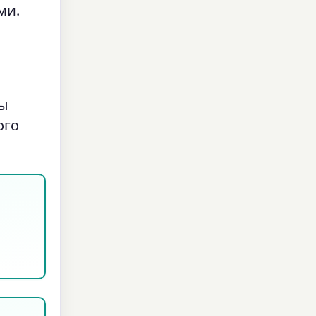
ми.
ты
ого