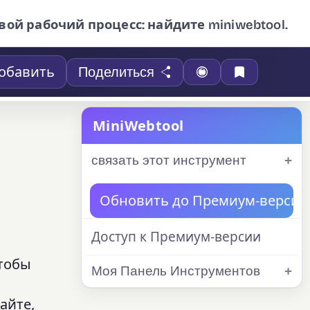
вой рабочий процесс: найдите miniwebtool.
обавить
Поделиться
MiniWebtool
связать этот инструмент
Обновить до Премиум-версии
Доступ к Премиум-версии
чтобы
Моя Панель Инструментов
айте,