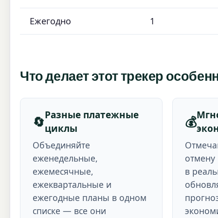
Ежегодно
1
Что делает этот трекер особе
Разные платежные
Мгн
🔄
💰
циклы
эко
Объединяйте
Отмеча
еженедельные,
отмену 
ежемесячные,
в реал
ежеквартальные и
обновл
ежегодные планы в одном
прогно
списке — все они
экономи