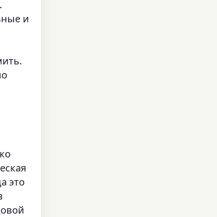
.
ьные и
й
мить.
но
ько
еская
а это
в
довой