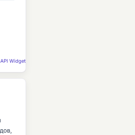
API Widget
я
дов,