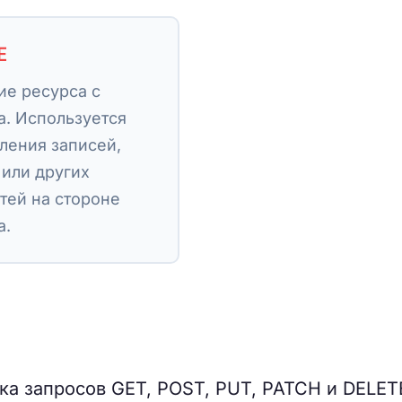
E
ие ресурса с
а. Используется
аления записей,
 или других
тей на стороне
а.
а запросов GET, POST, PUT, PATCH и DELET