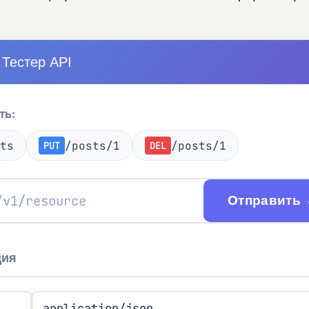
Тестер API
ть:
ts
/posts/1
/posts/1
PUT
DEL
Отправить
ция