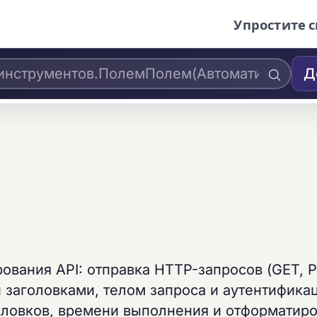
Упростите с
Д
ования API: отправка HTTP-запросов (GET, 
 заголовками, телом запроса и аутентифика
головков, времени выполнения и отформатир