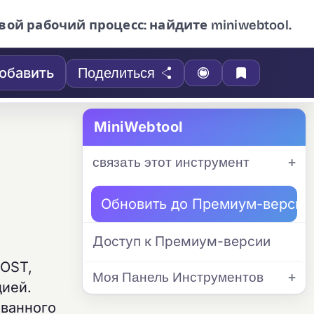
вой рабочий процесс: найдите miniwebtool.
обавить
Поделиться
MiniWebtool
связать этот инструмент
Обновить до Премиум-версии
Доступ к Премиум-версии
POST,
Моя Панель Инструментов
цией.
ованного