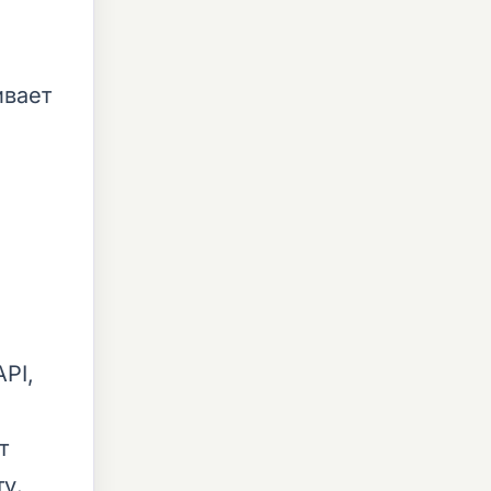
ивает
PI,
т
у.