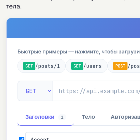
тела.
Быстрые примеры — нажмите, чтобы загрузи
/posts/1
/users
/pos
GET
GET
POST
Заголовки
Тело
Авториза
1