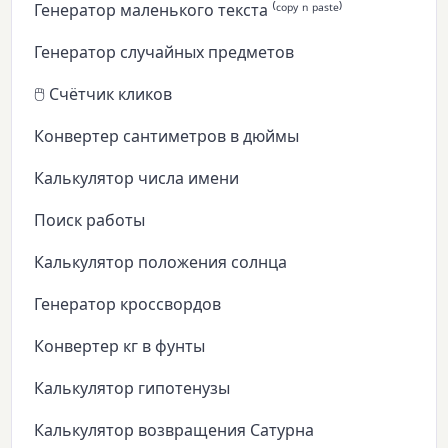
Генератор маленького текста ⁽ᶜᵒᵖʸ ⁿ ᵖᵃˢᵗᵉ⁾
Генератор случайных предметов
🖱️ Счётчик кликов
Конвертер сантиметров в дюймы
Калькулятор числа имени
Поиск работы
Калькулятор положения солнца
Генератор кроссвордов
Конвертер кг в фунты
Калькулятор гипотенузы
Калькулятор возвращения Сатурна