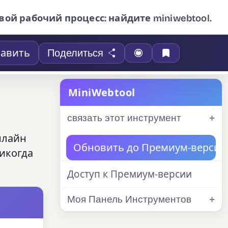
вой рабочий процесс: найдите miniwebtool.
авить
Поделиться
MiniWebtool
связать этот инструмент
нлайн
Обновить до Премиум-версии
икогда
Доступ к Премиум-версии
Моя Панель Инструментов