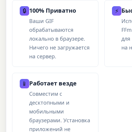
100% Приватно
Быс
🔒
⚡
Ваши GIF
Исп
обрабатываются
FFm
локально в браузере.
для
Ничего не загружается
на 
на сервер.
Работает везде
📱
Совместим с
десктопными и
мобильными
браузерами. Установка
приложений не