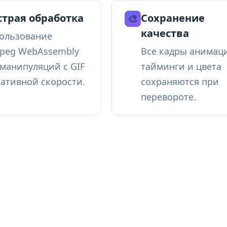
трая обработка
Сохранение
🎨
качества
ользование
peg WebAssembly
Все кадры анимац
 манипуляций с GIF
тайминги и цвета
нативной скорости.
сохраняются при
перевороте.