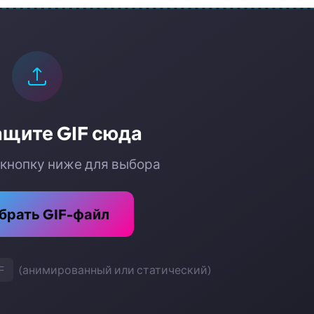
щите GIF сюда
 кнопку ниже для выбора
брать GIF-файл
F
(анимированный или статический)