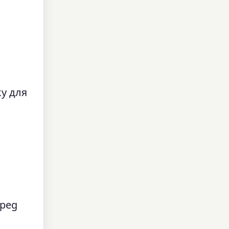
у для
peg