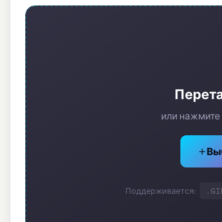
Перета
или нажмите
Вы
.GI
Поддерживается: