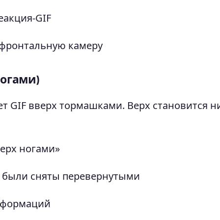
еакция-GIF
 фронтальную камеру
ногами)
т GIF вверх тормашками. Верх становится н
ерх ногами»
 были сняты перевернутыми
сформаций