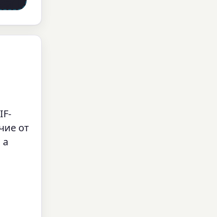
IF-
чие от
 а