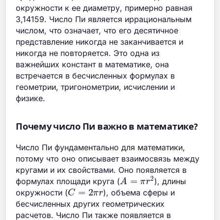
окружности к ее диаметру, примерно равная
3,14159. Число Пи является иррациональным
числом, что означает, что его десятичное
представление никогда не заканчивается и
никогда не повторяется. Это одна из
важнейших констант в математике, она
встречается в бесчисленных формулах в
геометрии, тригонометрии, исчислении и
физике.
Почему число Пи важно в математике?
Число Пи фундаментально для математики,
потому что оно описывает взаимосвязь между
кругами и их свойствами. Оно появляется в
A
=
π
r
2
формулах площади круга (
), длины
C
=
2
π
r
окружности (
), объема сферы и
бесчисленных других геометрических
расчетов. Число Пи также появляется в