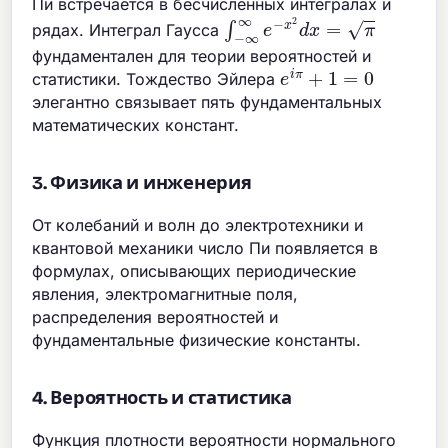
Пи встречается в бесчисленных интегралах и
∫
−
∞
∞
e
−
x
2
d
x
=
π
рядах. Интеграл Гаусса
фундаментален для теории вероятностей и
e
i
π
+
1
=
0
статистики. Тождество Эйлера
элегантно связывает пять фундаментальных
математических констант.
3. Физика и инженерия
От колебаний и волн до электротехники и
квантовой механики число Пи появляется в
формулах, описывающих периодические
явления, электромагнитные поля,
распределения вероятностей и
фундаментальные физические константы.
4. Вероятность и статистика
Функция плотности вероятности нормального