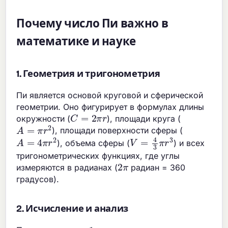
Почему число Пи важно в
математике и науке
1. Геометрия и тригонометрия
Пи является основой круговой и сферической
геометрии. Оно фигурирует в формулах длины
C
=
2
π
r
окружности (
), площади круга (
A
=
π
r
2
), площади поверхности сферы (
A
=
4
π
r
2
V
=
4
3
π
r
3
), объема сферы (
) и всех
тригонометрических функциях, где углы
2
π
измеряются в радианах (
радиан = 360
градусов).
2. Исчисление и анализ