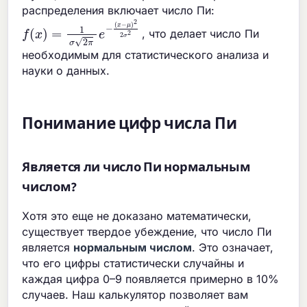
распределения включает число Пи:
f
(
(
x
x
−
)
μ
=
)
1
2
σ
2
2
σ
π
2
e
−
, что делает число Пи
необходимым для статистического анализа и
науки о данных.
Понимание цифр числа Пи
Является ли число Пи нормальным
числом?
Хотя это еще не доказано математически,
существует твердое убеждение, что число Пи
является
нормальным числом
. Это означает,
что его цифры статистически случайны и
каждая цифра 0–9 появляется примерно в 10%
случаев. Наш калькулятор позволяет вам