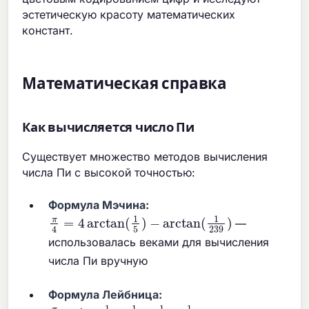
эстетическую красоту математических
констант.
Математическая справка
Как вычисляется число Пи
Существует множество методов вычисления
числа Пи с высокой точностью:
Формула Мэчина:
π
4
=
4
arctan
(
1
5
)
−
arctan
(
1
239
)
—
использовалась веками для вычисления
числа Пи вручную
Формула Лейбница:
π
4
=
1
−
1
3
+
1
5
−
1
7
+
1
9
−
.
.
.