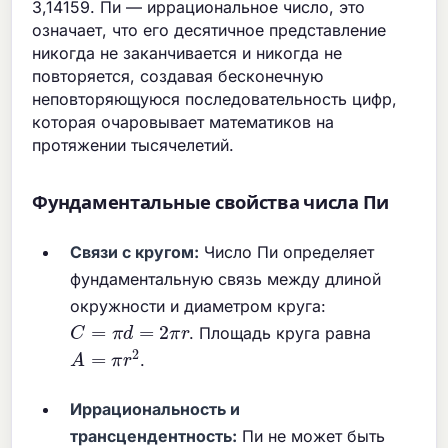
3,14159. Пи — иррациональное число, это
означает, что его десятичное представление
никогда не заканчивается и никогда не
повторяется, создавая бесконечную
неповторяющуюся последовательность цифр,
которая очаровывает математиков на
протяжении тысячелетий.
Фундаментальные свойства числа Пи
Связи с кругом:
Число Пи определяет
фундаментальную связь между длиной
окружности и диаметром круга:
C
=
π
d
=
2
π
r
. Площадь круга равна
A
=
π
r
2
.
Иррациональность и
трансцендентность:
Пи не может быть