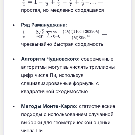
—
простая, но медленно сходящаяся
Ряд Рамануджана:
1
(
1103
π
=
2
2
+
9801
26390
∑
k
k
=
)
0
(
k
∞
!
)
(
4
4
396
k
)
!
4
k
—
чрезвычайно быстрая сходимость
Алгоритм Чудновского:
современные
алгоритмы могут вычислять триллионы
цифр числа Пи, используя
специализированные формулы с
квадратичной сходимостью
Методы Монте-Карло:
статистические
подходы с использованием случайной
выборки для геометрической оценки
числа Пи