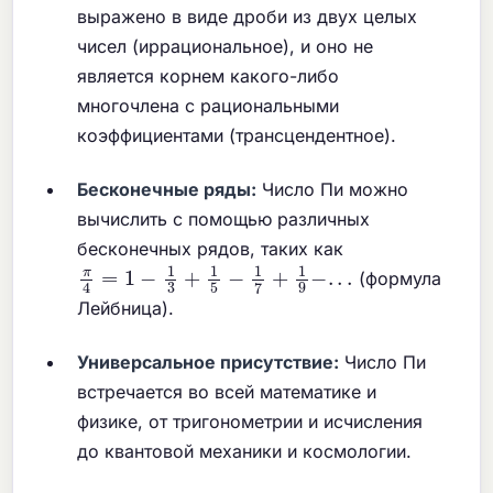
выражено в виде дроби из двух целых
чисел (иррациональное), и оно не
является корнем какого-либо
многочлена с рациональными
коэффициентами (трансцендентное).
Бесконечные ряды:
Число Пи можно
вычислить с помощью различных
бесконечных рядов, таких как
π
4
=
1
−
1
3
+
1
5
−
1
7
+
1
9
−
.
.
.
(формула
Лейбница).
Универсальное присутствие:
Число Пи
встречается во всей математике и
физике, от тригонометрии и исчисления
до квантовой механики и космологии.