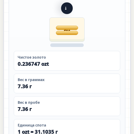
→
Au
Чистое золото
0.236747 ozt
Вес в граммах
7.36 г
Вес в пробе
7.36 г
Единица спота
1 ozt = 31.1035 г