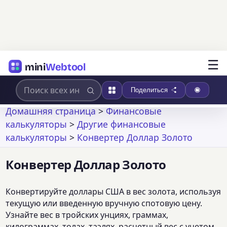
☰
mini
Webtool
Поделиться
Домашняя страница
>
Финансовые
калькуляторы
>
Другие финансовые
калькуляторы
>
Конвертер Доллар Золото
Конвертер Доллар Золото
Конвертируйте доллары США в вес золота, используя
текущую или введенную вручную спотовую цену.
Узнайте вес в тройских унциях, граммах,
килограммах, толах, таэлях, расчетный вес с учетом