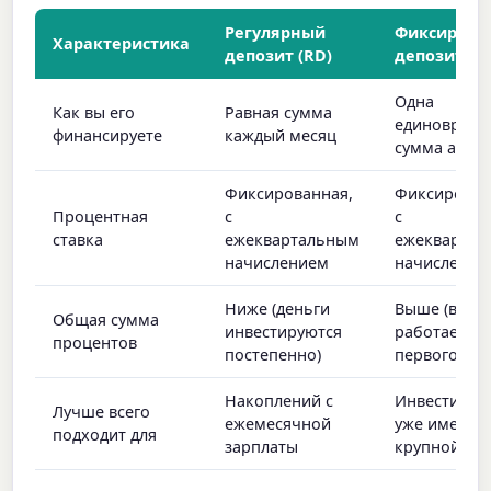
Регулярный
Фиксирова
Характеристика
депозит (RD)
депозит (F
Одна
Как вы его
Равная сумма
единовреме
финансируете
каждый месяц
сумма аван
Фиксированная,
Фиксирован
Процентная
с
с
ставка
ежеквартальным
ежекварта
начислением
начисление
Ниже (деньги
Выше (вся 
Общая сумма
инвестируются
работает с
процентов
постепенно)
первого дня
Накоплений с
Инвестиров
Лучше всего
ежемесячной
уже имеющ
подходит для
зарплаты
крупной су