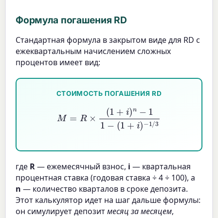
Формула погашения RD
Стандартная формула в закрытом виде для RD с
ежеквартальным начислением сложных
процентов имеет вид:
СТОИМОСТЬ ПОГАШЕНИЯ RD
M
=
R
×
(
1
+
i
)
n
−
1
1
−
(
1
+
i
)
−
1
/
3
где
R
— ежемесячный взнос,
i
— квартальная
процентная ставка (годовая ставка ÷ 4 ÷ 100), а
n
— количество кварталов в сроке депозита.
Этот калькулятор идет на шаг дальше формулы:
он симулирует депозит
месяц за месяцем
,