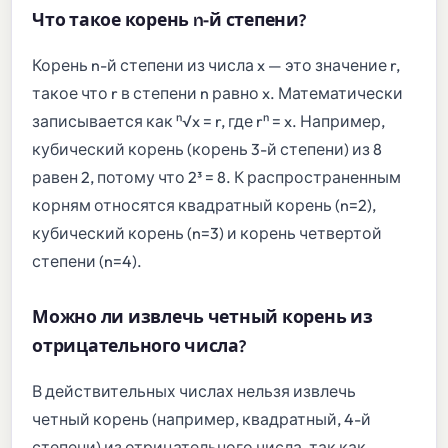
Что такое корень n-й степени?
Корень n-й степени из числа x — это значение r,
такое что r в степени n равно x. Математически
записывается как ⁿ√x = r, где rⁿ = x. Например,
кубический корень (корень 3-й степени) из 8
равен 2, потому что 2³ = 8. К распространенным
корням относятся квадратный корень (n=2),
кубический корень (n=3) и корень четвертой
степени (n=4).
Можно ли извлечь четный корень из
отрицательного числа?
В действительных числах нельзя извлечь
четный корень (например, квадратный, 4-й
степени) из отрицательного числа, так как