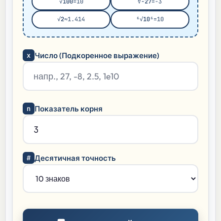
√100
=10
∛-27
=-3
√2
≈1.414
⁶√10⁶
=10
x
Число (Подкоренное выражение)
n
Показатель корня
#
Десятичная точность