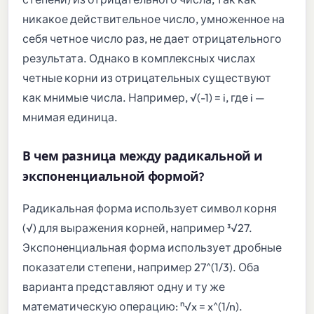
никакое действительное число, умноженное на
себя четное число раз, не дает отрицательного
результата. Однако в комплексных числах
четные корни из отрицательных существуют
как мнимые числа. Например, √(-1) = i, где i —
мнимая единица.
В чем разница между радикальной и
экспоненциальной формой?
Радикальная форма использует символ корня
(√) для выражения корней, например ³√27.
Экспоненциальная форма использует дробные
показатели степени, например 27^(1/3). Оба
варианта представляют одну и ту же
математическую операцию: ⁿ√x = x^(1/n).