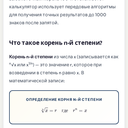
калькулятор использует передовые алгоритмы
для получения точных результатов до 1000
знаков после запятой.
Что такое корень n-й степени?
Корень n-й степени
из числа x (записывается как
n
1/n
√x или x
) — это значение r, которое при
возведении в степень n равно x. В
математической записи:
ОПРЕДЕЛЕНИЕ КОРНЯ N-Й СТЕПЕНИ
x
n
=
r
где
r
n
=
x
г
д
е