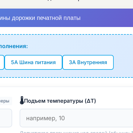
ины дорожки печатной платы
полнения:
5A Шина питания
3A Внутренняя
🌡️
Подъем температуры (ΔT)
еры