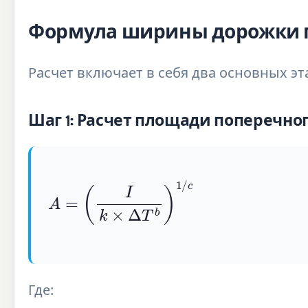
Формула ширины дорожки по
Расчет включает в себя два основных эт
Шаг 1: Расчет площади поперечно
A
=
(
I
k
×
Δ
T
b
)
1
/
c
Где: