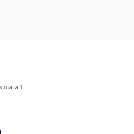
 шага 1
и