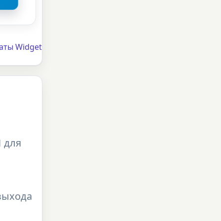
аты Widget
1
для
х
выхода