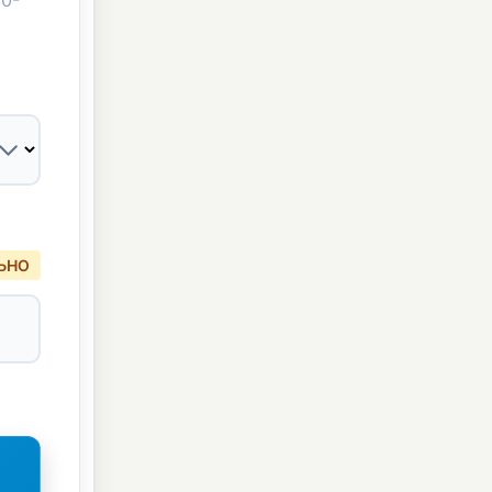
0-
ЬНО