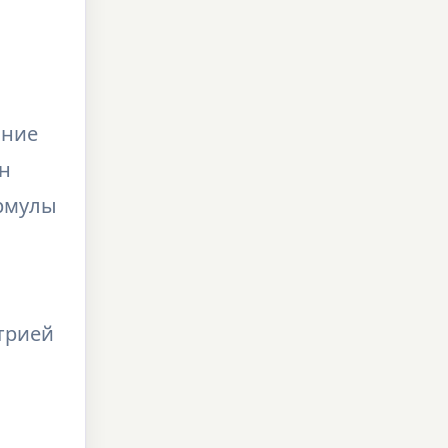
ание
Он
рмулы
трией