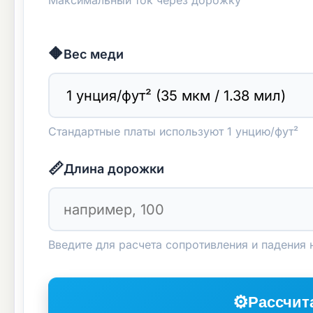
Максимальный ток через дорожку
🔶
Вес меди
Стандартные платы используют 1 унцию/фут²
📏
Длина дорожки
Введите для расчета сопротивления и падения
⚙️
Рассчит