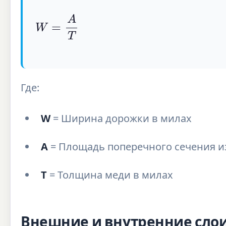
W
=
A
T
Где:
W
= Ширина дорожки в милах
A
= Площадь поперечного сечения из
T
= Толщина меди в милах
Внешние и внутренние сло