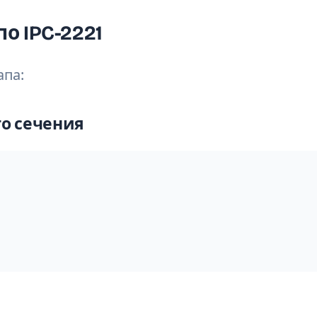
 IPC-2221
апа:
го сечения