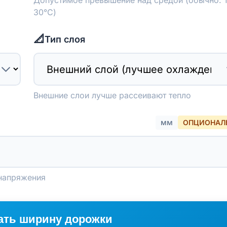
Допустимое превышение над средой (обычно: 1
30°C)
📐
Тип слоя
Внешние слои лучше рассеивают тепло
мм
ОПЦИОНАЛ
 напряжения
ать ширину дорожки