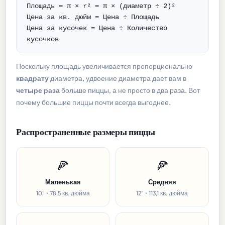
Площадь = π × r² = π × (диаметр ÷ 2)²
Цена за кв. дюйм = Цена ÷ Площадь
Цена за кусочек = Цена ÷ Количество
кусочков
Поскольку площадь увеличивается пропорционально
квадрату
диаметра, удвоение диаметра дает вам в
четыре раза
больше пиццы, а не просто в два раза. Вот
почему большие пиццы почти всегда выгоднее.
Распространенные размеры пиццы
🍕
🍕
Маленькая
Средняя
10" • 78,5 кв. дюйма
12" • 113,1 кв. дюйма