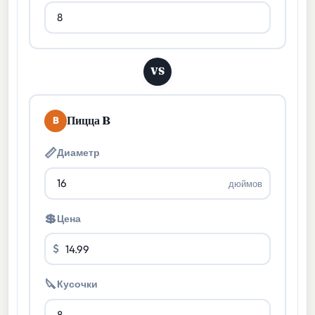
VS
Пицца B
B
📏
Диаметр
дюймов
💲
Цена
$
🔪
Кусочки