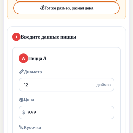
💰
Тот же размер, разная цена
Введите данные пиццы
1
Пицца A
A
📏
Диаметр
дюймов
💲
Цена
$
🔪
Кусочки