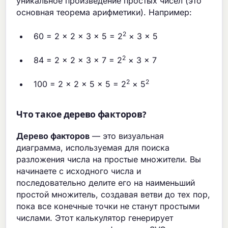
уникальное произведение простых чисел (это
основная теорема арифметики). Например:
2
60 = 2 × 2 × 3 × 5 = 2
× 3 × 5
2
84 = 2 × 2 × 3 × 7 = 2
× 3 × 7
2
2
100 = 2 × 2 × 5 × 5 = 2
× 5
Что такое дерево факторов?
Дерево факторов
— это визуальная
диаграмма, используемая для поиска
разложения числа на простые множители. Вы
начинаете с исходного числа и
последовательно делите его на наименьший
простой множитель, создавая ветви до тех пор,
пока все конечные точки не станут простыми
числами. Этот калькулятор генерирует