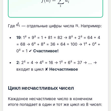
d
i
n
Где
— отдельные цифры числа
. Например:
19
: 1² + 9² = 1 + 81 = 82 → 8² + 2² = 64 + 4
= 68 → 6² + 8² = 36 + 64 = 100 → 1² + 0² +
0² = 1 ✔
Счастливое!
2
: 2² = 4 → 4² = 16 → 1² + 6² = 37 → ... →
входит в цикл ✘
Несчастливое
Цикл несчастливых чисел
Каждоное несчастливое число в конечном
итоге попадает в один и тот же цикл из 8 чисел: