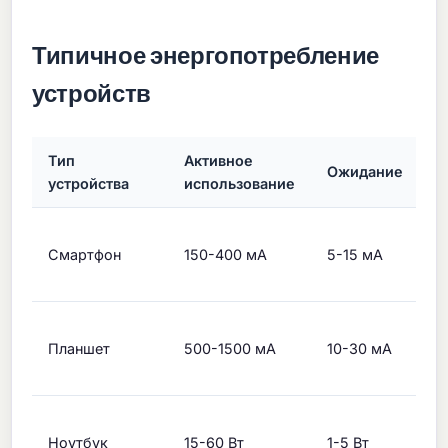
Типичное энергопотребление
устройств
Тип
Активное
Ожидание
П
устройства
использование
С
Смартфон
150-400 мА
5-15 мА
я
с
Б
Планшет
500-1500 мА
10-30 мА
п
э
И
Ноутбук
15-60 Вт
1-5 Вт
м