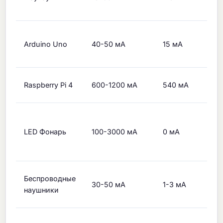
В
Э
Arduino Uno
40-50 мА
15 мА
р
с
П
Raspberry Pi 4
600-1200 мА
540 мА
U
З
м
LED Фонарь
100-3000 мА
0 мА
с
р
Ш
Беспроводные
30-50 мА
1-3 мА
(
наушники
2
Р