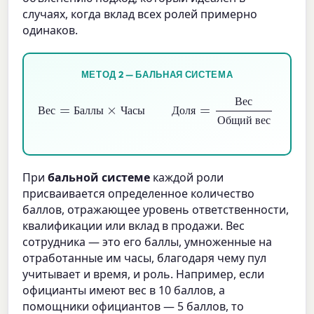
случаях, когда вклад всех ролей примерно
одинаков.
МЕТОД 2 — БАЛЬНАЯ СИСТЕМА
Вес
=
Баллы
×
Часы
Общий вес
×
Доля
Пул
=
Вес
В
е
с
В
е
с
Б
а
л
л
ы
Ч
а
с
ы
Д
о
л
я
П
у
л
О
б
щ
и
й
в
е
с
При
бальной системе
каждой роли
присваивается определенное количество
баллов, отражающее уровень ответственности,
квалификации или вклад в продажи. Вес
сотрудника — это его баллы, умноженные на
отработанные им часы, благодаря чему пул
учитывает и время, и роль. Например, если
официанты имеют вес в 10 баллов, а
помощники официантов — 5 баллов, то