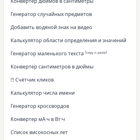
Конвертер дюймов в сантиметры
Генератор случайных предметов
Добавить водяной знак на видео
Калькулятор области определения и значений
Генератор маленького текста ⁽ᶜᵒᵖʸ ⁿ ᵖᵃˢᵗᵉ⁾
Конвертер сантиметров в дюймы
🖱️ Счётчик кликов
Калькулятор числа имени
Генератор кроссвордов
Конвертер мА·ч в Вт·ч
Список високосных лет