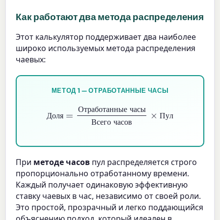
Как работают два метода распределения
Этот калькулятор поддерживает два наиболее
широко используемых метода распределения
чаевых:
МЕТОД 1 — ОТРАБОТАННЫЕ ЧАСЫ
Доля
=
Отработанные часы
Всего часов
×
Пул
О
т
р
а
б
о
т
а
н
н
ы
е
ч
а
с
ы
Д
о
л
я
П
у
л
В
с
е
г
о
ч
а
с
о
в
При
методе часов
пул распределяется строго
пропорционально отработанному времени.
Каждый получает одинаковую эффективную
ставку чаевых в час, независимо от своей роли.
Это простой, прозрачный и легко поддающийся
объяснению подход, который идеален в