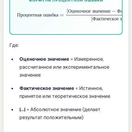
ФОРМУЛА ПРОЦЕНТНОЙ ОШИБКИ
Оценочное значение
Процентная ошибка
Фактическое значение
−
Фактическое значение
=
|
|
×
100
%
|
|
О
ц
е
н
о
ч
н
о
е
з
н
а
ч
е
н
и
е
Ф
а
к
т
и
П
р
о
ц
е
н
т
н
а
я
о
ш
и
б
к
а
Ф
а
к
т
и
ч
е
с
к
о
е
з
н
а
ч
е
Где:
Оценочное значение
= Измеренное,
рассчитанное или экспериментальное
значение
Фактическое значение
= Истинное,
принятое или теоретическое значение
|...|
= Абсолютное значение (делает
результат положительным)