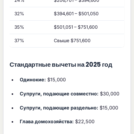
24%
$206,701 – $394,600
32%
$394,601 – $501,050
35%
$501,051 – $751,600
37%
Свыше $751,600
Стандартные вычеты на 2025 год
Одинокие:
$15,000
Супруги, подающие совместно:
$30,000
Супруги, подающие раздельно:
$15,000
Глава домохозяйства:
$22,500