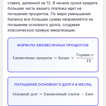
ставке, деленной на 12. В начале срока кредита
большая часть вашего платежа идет на
погашение процентов. По мере уменьшения
баланса все большая сумма направляется на
погашение основного долга, создавая
классическую кривую амортизации.
ФОРМУЛА ЕЖЕМЕСЯЧНЫХ ПРОЦЕНТОВ
Ежемесячные проценты
Годовая ставка
=
Баланс
12
×
Г
о
д
о
в
а
я
с
т
а
в
к
а
Е
ж
е
м
е
с
я
ч
н
ы
е
п
р
о
ц
е
н
т
ы
Б
а
л
а
н
с
ПОГАШЕНИЕ ОСНОВНОГО ДОЛГА В МЕСЯЦ
Ежемесячный платеж
Основной долг
−
Ежемесячные проценты
=
О
с
н
о
в
н
о
й
д
о
л
г
Е
ж
е
м
е
с
я
ч
н
ы
й
п
л
а
т
е
ж
Е
ж
е
м
е
с
я
ч
н
ы