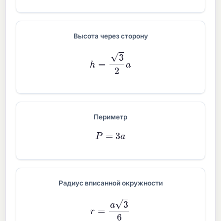
Высота через сторону
h
=
3
2
a
Периметр
P
=
3
a
Радиус вписанной окружности
r
=
a
3
6