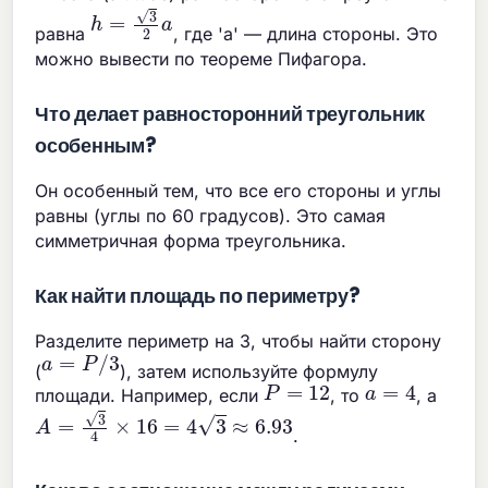
h
=
3
2
a
равна
, где 'a' — длина стороны. Это
можно вывести по теореме Пифагора.
Что делает равносторонний треугольник
особенным?
Он особенный тем, что все его стороны и углы
равны (углы по 60 градусов). Это самая
симметричная форма треугольника.
Как найти площадь по периметру?
Разделите периметр на 3, чтобы найти сторону
a
=
P
/
3
(
), затем используйте формулу
P
=
12
a
=
4
площади. Например, если
, то
, а
A
=
3
4
×
16
=
4
3
≈
6.93
.