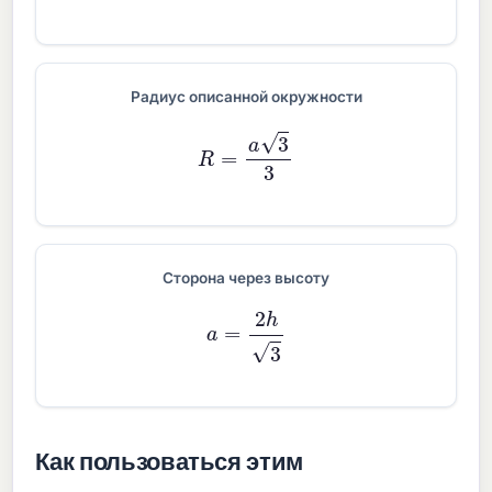
Радиус описанной окружности
R
=
a
3
3
Сторона через высоту
a
=
2
h
3
Как пользоваться этим