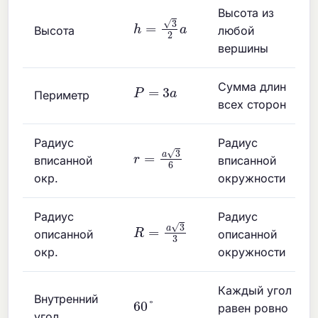
Высота из
h
=
3
2
a
Высота
любой
вершины
P
=
3
a
Сумма длин
Периметр
всех сторон
Радиус
Радиус
r
=
a
3
6
вписанной
вписанной
окр.
окружности
Радиус
Радиус
R
=
a
3
3
описанной
описанной
окр.
окружности
Каждый угол
Внутренний
60
°
равен ровно
угол