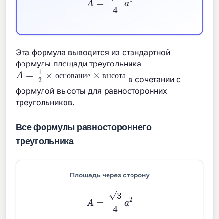
Эта формула выводится из стандартной
формулы площади треугольника
A
=
1
2
×
основание
×
высота
в сочетании с
о
с
н
о
в
а
н
и
е
в
ы
с
о
т
а
формулой высоты для равносторонних
треугольников.
Все формулы равностороннего
треугольника
Площадь через сторону
A
=
3
4
a
2