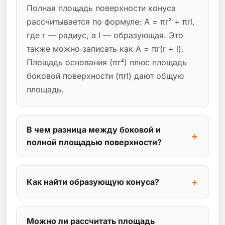
Полная площадь поверхности конуса
рассчитывается по формуле: A = πr² + πrl,
где r — радиус, а l — образующая. Это
также можно записать как A = πr(r + l).
Площадь основания (πr²) плюс площадь
боковой поверхности (πrl) дают общую
площадь.
В чем разница между боковой и
полной площадью поверхности?
Площадь боковой поверхности (πrl)
включает только изогнутую, наклонную
Как найти образующую конуса?
сторону конуса. Полная площадь
поверхности (πr² + πrl) включает в себя
Используйте теорему Пифагора: l = √(r² +
как боковую сторону, ТАК И круглое
h²), где l — образующая, r — радиус, а h
Можно ли рассчитать площадь