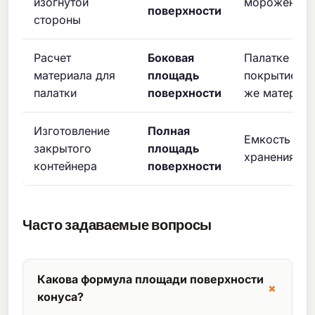
изогнутой
мороженого
поверхности
стороны
Расчет
Боковая
Палатке не 
материала для
площадь
покрытие дн
палатки
поверхности
же материа
Изготовление
Полная
Емкость для
закрытого
площадь
хранения с 
контейнера
поверхности
Часто задаваемые вопросы
Какова формула площади поверхности
конуса?