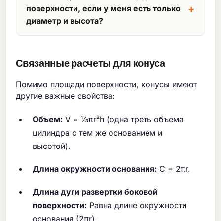
основание. Используйте боковую
— высота. Образующая, радиус и высота
поверхности, если у меня есть только
площадь, когда основание не покрыто
образуют прямоугольный треугольник
диаметр и высота?
(например, рожок для мороженого);
внутри конуса, где образующая является
Да! Просто разделите диаметр на 2,
используйте полную площадь при
гипотенузой.
чтобы получить радиус (r = d/2), а затем
покрытии всей поверхности.
Связанные расчеты для конуса
используйте стандартные формулы. В
нашем калькуляторе есть режим ввода
Помимо площади поверхности, конусы имеют
«Диаметр и высота», который выполняет
другие важные свойства:
это преобразование автоматически.
Объем:
V = ⅓πr²h (одна треть объема
цилиндра с тем же основанием и
высотой).
Длина окружности основания:
C = 2πr.
Длина дуги развертки боковой
поверхности:
Равна длине окружности
основания (2πr).