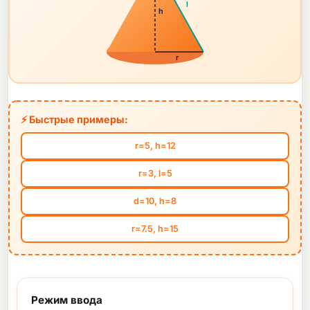
l
h
r
⚡ Быстрые примеры:
r=5, h=12
r=3, l=5
d=10, h=8
r=7.5, h=15
Режим ввода