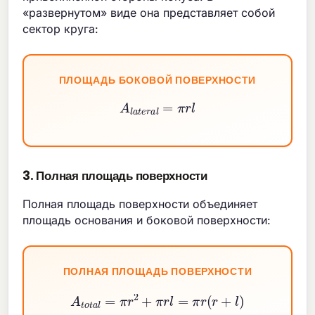
«развернутом» виде она представляет собой
сектор круга:
ПЛОЩАДЬ БОКОВОЙ ПОВЕРХНОСТИ
A
l
a
t
e
r
a
l
=
π
r
l
3. Полная площадь поверхности
Полная площадь поверхности объединяет
площадь основания и боковой поверхности:
ПОЛНАЯ ПЛОЩАДЬ ПОВЕРХНОСТИ
A
t
o
t
a
l
=
π
r
2
+
π
r
l
=
π
r
(
r
+
l
)