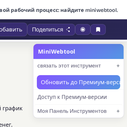
вой рабочий процесс: найдите miniwebtool.
обавить
Поделиться
MiniWebtool
связать этот инструмент
Обновить до Премиум-версии
Доступ к Премиум-версии
й график
Моя Панель Инструментов
енег.