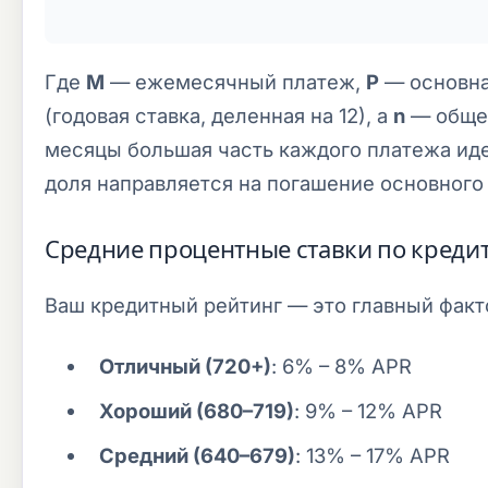
Где
M
— ежемесячный платеж,
P
— основна
(годовая ставка, деленная на 12), а
n
— общее
месяцы большая часть каждого платежа иде
доля направляется на погашение основного 
Средние процентные ставки по кредит
Ваш кредитный рейтинг — это главный факт
Отличный (720+)
: 6% – 8% APR
Хороший (680–719)
: 9% – 12% APR
Средний (640–679)
: 13% – 17% APR