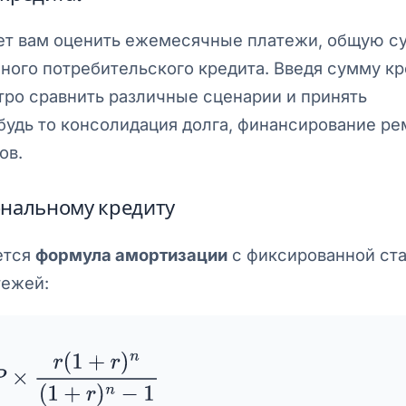
ет вам оценить ежемесячные платежи, общую с
ого потребительского кредита. Введя сумму кр
тро сравнить различные сценарии и принять
удь то консолидация долга, финансирование ре
ов.
ональному кредиту
ется
формула амортизации
с фиксированной ст
тежей:
×
r
(
1
+
r
)
n
(
1
+
r
)
n
−
1