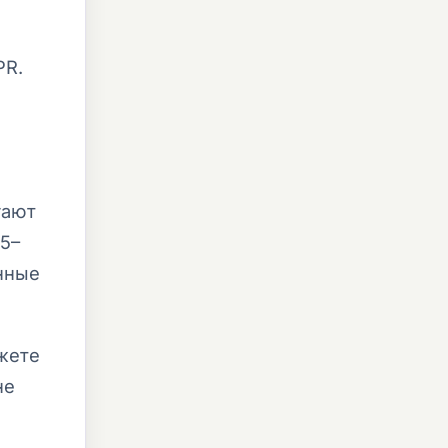
PR.
гают
5–
нные
жете
не