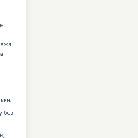
е
тежа
на
вки.
у без
и,