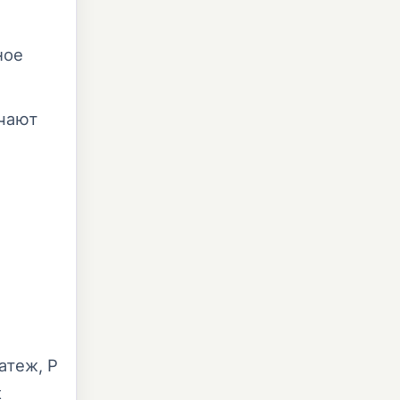
ное
чают
атеж, P
х