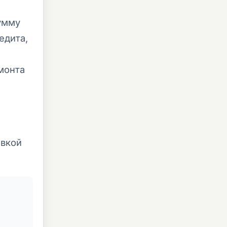
умму
едита,
монта
авкой