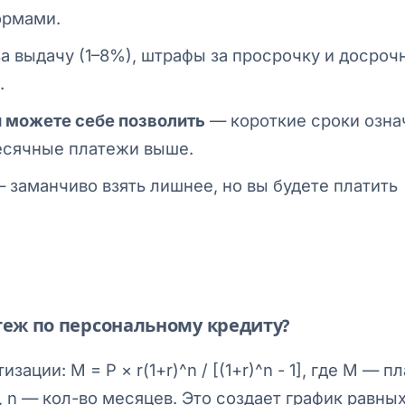
ормами.
а выдачу (1–8%), штрафы за просрочку и досроч
.
 можете себе позволить
— короткие сроки озна
есячные платежи выше.
 заманчиво взять лишнее, но вы будете платить
еж по персональному кредиту?
ии: M = P × r(1+r)^n / [(1+r)^n - 1], где M — пл
), n — кол-во месяцев. Это создает график равны