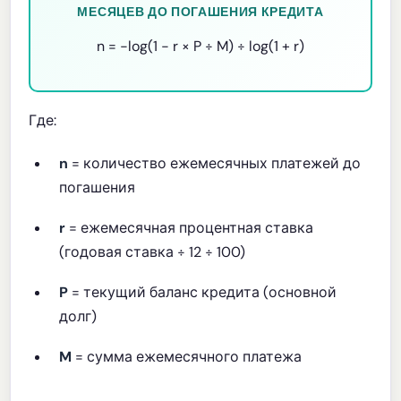
МЕСЯЦЕВ ДО ПОГАШЕНИЯ КРЕДИТА
n = −log(1 − r × P ÷ M) ÷ log(1 + r)
Где:
n
= количество ежемесячных платежей до
погашения
r
= ежемесячная процентная ставка
(годовая ставка ÷ 12 ÷ 100)
P
= текущий баланс кредита (основной
долг)
M
= сумма ежемесячного платежа