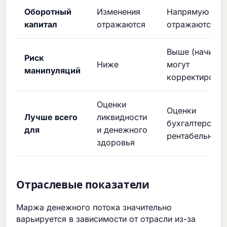
Оборотный
Изменения
Напрямую не
капитал
отражаются
отражаются
Выше (начисле
Риск
Ниже
могут
манипуляций
корректироват
Оценки
Оценки
Лучше всего
ликвидности
бухгалтерской
для
и денежного
рентабельност
здоровья
Отраслевые показатели
Маржа денежного потока значительно
варьируется в зависимости от отрасли из-за