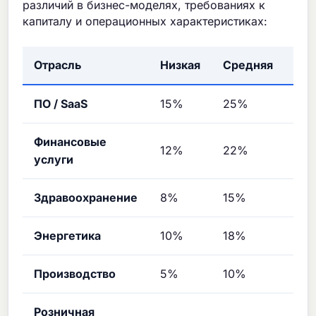
различий в бизнес-моделях, требованиях к
капиталу и операционных характеристиках:
Отрасль
Низкая
Средняя
Вы
ПО / SaaS
15%
25%
40
Финансовые
12%
22%
35
услуги
Здравоохранение
8%
15%
25
Энергетика
10%
18%
30
Производство
5%
10%
18
Розничная