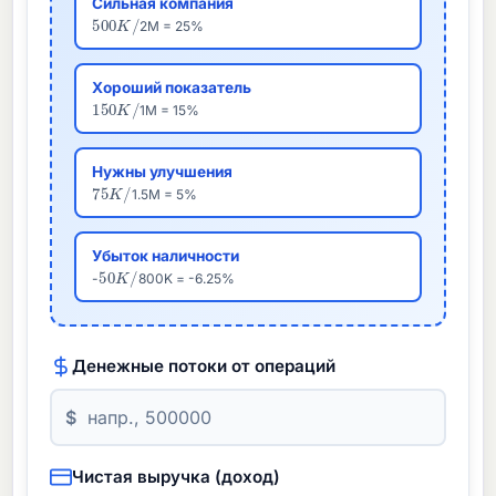
Сильная компания
500
K
/
2M = 25%
Хороший показатель
150
K
/
1M = 15%
Нужны улучшения
75
K
/
1.5M = 5%
Убыток наличности
50
K
/
-
800K = -6.25%
Денежные потоки от операций
$
Чистая выручка (доход)