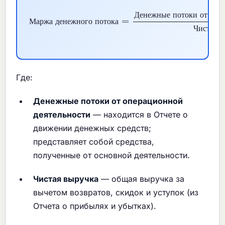
Маржа денежного потока
Денежные потоки от операционной деятельности
=
Чистая выр
Д
е
н
е
ж
н
ы
е
п
о
т
о
к
и
о
т
о
п
е
М
а
р
ж
а
д
е
н
е
ж
н
о
г
о
п
о
т
о
к
а
Ч
и
с
т
а
я
в
Где:
Денежные потоки от операционной
деятельности
— находится в Отчете о
движении денежных средств;
представляет собой средства,
полученные от основной деятельности.
Чистая выручка
— общая выручка за
вычетом возвратов, скидок и уступок (из
Отчета о прибылях и убытках).