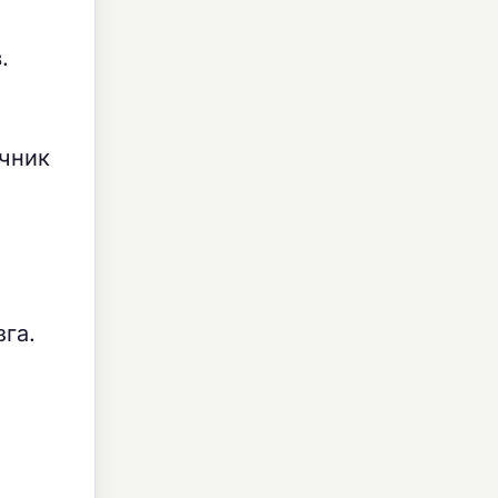
.
чник
га.