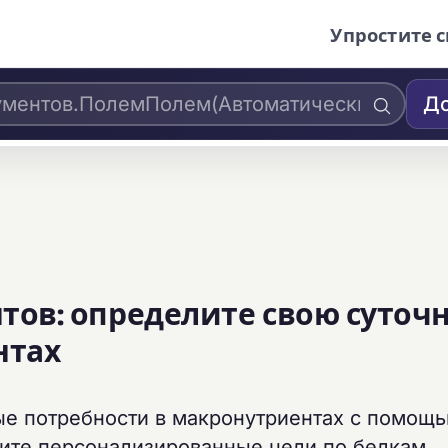
Упростите с
До
тов: определите свою суточ
нтах
ые потребности в макронутриентах с помощ
чите персонализированные цели по белкам,