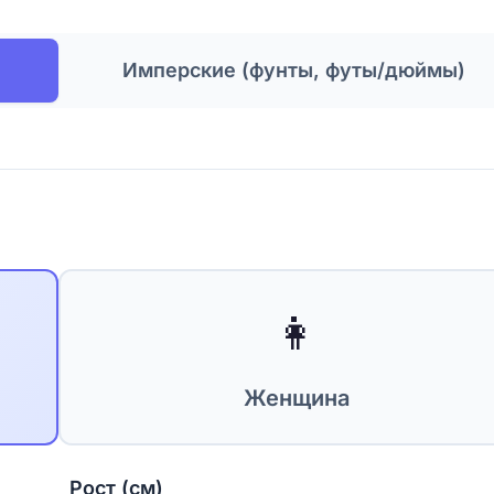
Имперские (фунты, футы/дюймы)
👩
Женщина
Рост (см)