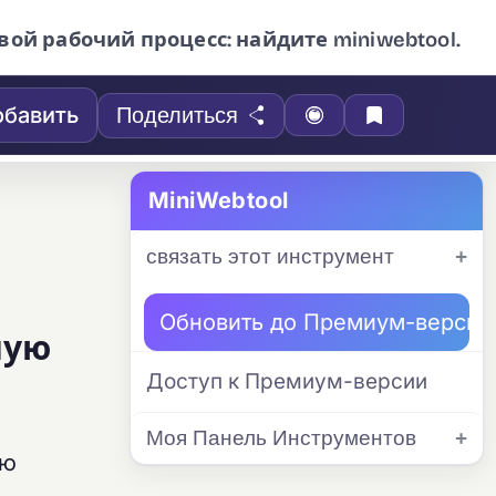
вой рабочий процесс: найдите miniwebtool.
бавить
Поделиться
MiniWebtool
связать этот инструмент
Обновить до Премиум-версии
ную
Доступ к Премиум-версии
Моя Панель Инструментов
ью