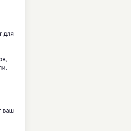
т для
ов,
ли.
т ваш