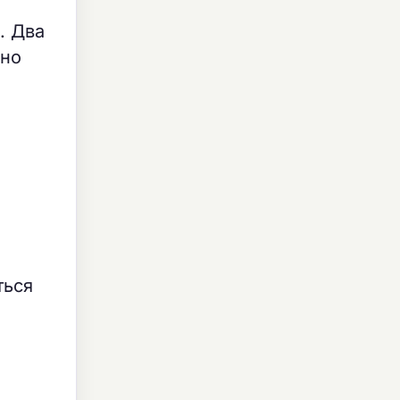
. Два
нно
ться