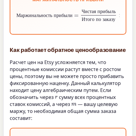
Маржинальность прибыли
Чистая прибыль
Итого по заказу
×
=
100
%
Ч
и
с
т
а
я
п
р
и
б
ы
л
ь
М
а
р
ж
и
н
а
л
ь
н
о
с
т
ь
п
р
и
б
ы
л
и
И
т
о
г
о
п
о
з
а
к
а
з
у
Как работает обратное ценообразование
Расчет цен на Etsy усложняется тем, что
процентные комиссии растут вместе с ростом
цены, поэтому вы не можете просто прибавить
фиксированную наценку. Данный калькулятор
находит цену алгебраическим путем. Если
r
обозначить через
сумму всех процентных
m
ставок комиссий, а через
— вашу целевую
маржу, то необходимая общая сумма заказа
составит: