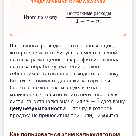
ПРЕДЛАГАЕМАЯ СУММА ЗАКАЗА
Итого по заказу
Постоянные расходы
1
=
−
r
−
m
П
о
с
т
о
я
н
н
ы
е
р
а
с
х
о
д
ы
И
т
о
г
о
п
о
з
а
к
а
з
у
Постоянные расходы — это составляющие,
которые не масштабируются вместе с ценой:
плата за размещение товара, фиксированная
плата за обработку платежей, а также
себестоимость товара и расходы на доставку.
Вычтите стоимость доставки, которую вы
берете с покупателя, и разделите на
количество, чтобы получить цену товара для
m
=
0
листинга. Установка значения
дает вашу
цену безубыточности
— точку, в которой
продажа не приносит ни прибыли, ни убытка.
Как пользоваться этим калькулятором