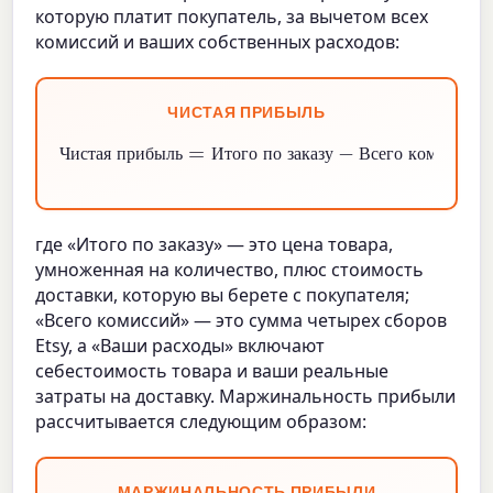
которую платит покупатель, за вычетом всех
комиссий и ваших собственных расходов:
ЧИСТАЯ ПРИБЫЛЬ
Итого по заказу
Чистая прибыль
−
Всего комиссий
Ваши расходы
=
−
Ч
и
с
т
а
я
п
р
и
б
ы
л
ь
И
т
о
г
о
п
о
з
а
к
а
з
у
В
с
е
г
о
к
о
м
и
с
с
и
й
где «Итого по заказу» — это цена товара,
умноженная на количество, плюс стоимость
доставки, которую вы берете с покупателя;
«Всего комиссий» — это сумма четырех сборов
Etsy, а «Ваши расходы» включают
себестоимость товара и ваши реальные
затраты на доставку. Маржинальность прибыли
рассчитывается следующим образом:
МАРЖИНАЛЬНОСТЬ ПРИБЫЛИ