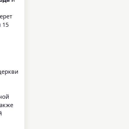
ерет
 15
церкви
ной
также
й