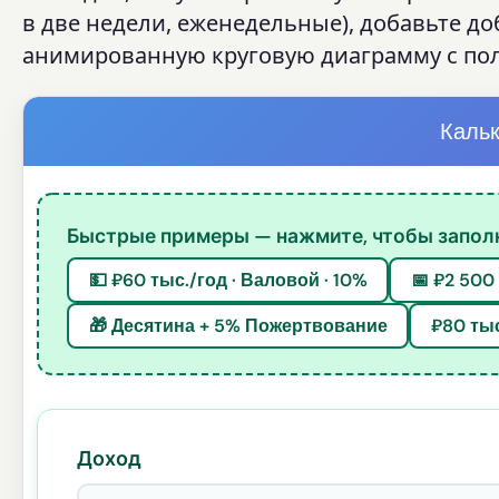
в две недели, еженедельные), добавьте д
анимированную круговую диаграмму с по
Кальк
Быстрые примеры — нажмите, чтобы заполн
💵 ₽60 тыс./год · Валовой · 10%
📅 ₽2 500
🎁 Десятина + 5% Пожертвование
₽80 тыс
Доход