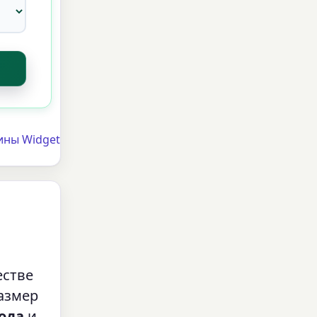
ины Widget
естве
азмер
ода
и