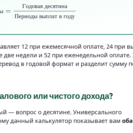
ая десятина
Периоды выплат в году
Г
о
д
о
в
а
я
д
е
с
я
т
и
н
а
ы
П
е
р
и
о
д
ы
в
ы
п
л
а
т
в
г
о
д
у
авляет 12 при ежемесячной оплате, 24 при в
 две недели и 52 при еженедельной оплате.
ревод в годовой формат и разделит сумму п
валового или чистого дохода?
й — вопрос о десятине. Универсального
тому данный калькулятор показывает вам
оба