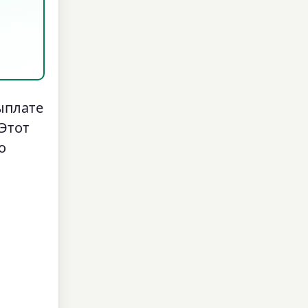
ыплате
 Этот
о