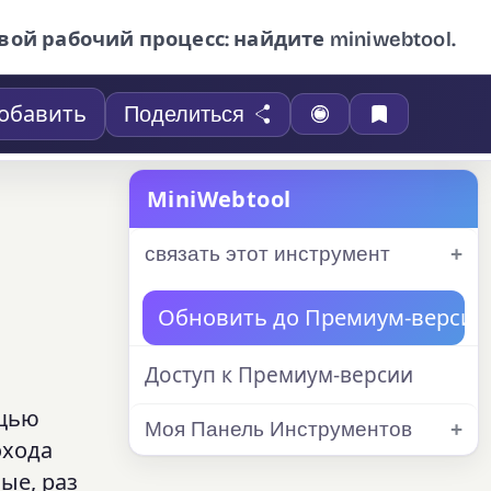
вой рабочий процесс: найдите miniwebtool.
обавить
Поделиться
MiniWebtool
связать этот инструмент
Обновить до Премиум-версии
Доступ к Премиум-версии
ощью
Моя Панель Инструментов
охода
ые, раз