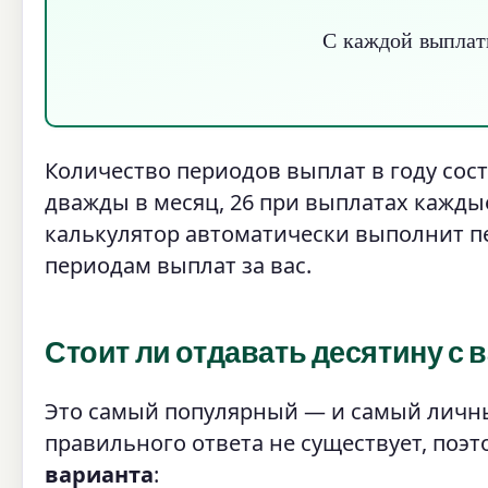
С каждой выплаты
=
Годов
С
к
а
ж
д
о
й
в
ы
п
л
а
т
Количество периодов выплат в году сост
дважды в месяц, 26 при выплатах каждые
калькулятор автоматически выполнит пе
периодам выплат за вас.
Стоит ли отдавать десятину с 
Это самый популярный — и самый личны
правильного ответа не существует, поэ
варианта
: