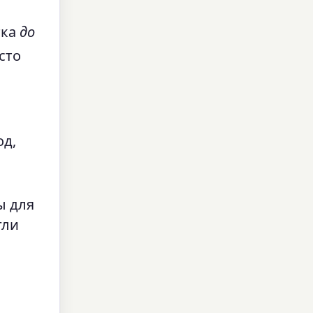
тка
до
сто
од,
ы для
гли