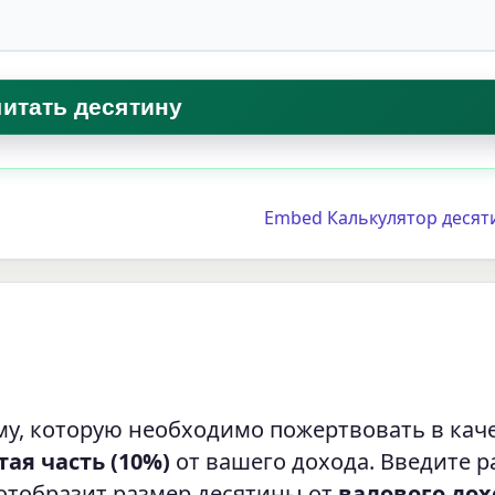
Embed Калькулятор десят
у, которую необходимо пожертвовать в кач
тая часть (10%)
от вашего дохода. Введите р
отобразит размер десятины от
валового дох