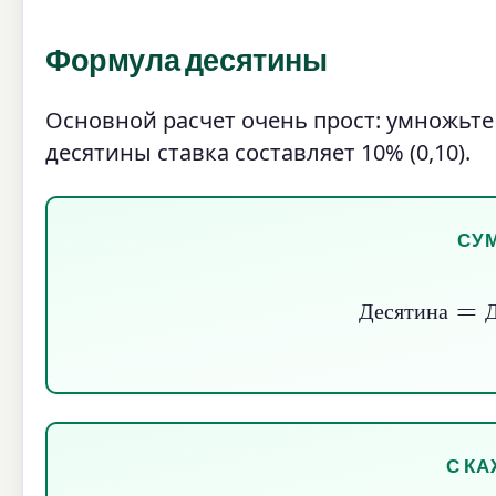
Формула десятины
Основной расчет очень прост: умножьте
десятины ставка составляет 10% (0,10).
СУ
Десятина
=
Дох
Д
е
с
я
т
и
н
а
С К