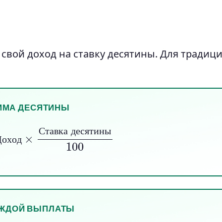
 свой доход на ставку десятины. Для традиц
ММА ДЕСЯТИНЫ
од
×
Ставка десятины
100
С
т
а
в
к
а
д
е
с
я
т
и
н
ы
Д
о
х
о
д
АЖДОЙ ВЫПЛАТЫ