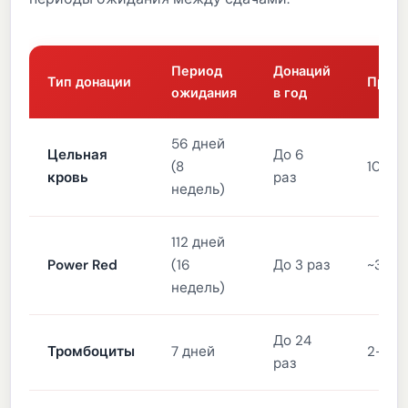
Период
Донаций
Тип донации
Продо
ожидания
в год
56 дней
Цельная
До 6
(8
10-15
кровь
раз
недель)
112 дней
Power Red
(16
До 3 раз
~30 м
недель)
До 24
Тромбоциты
7 дней
2-3 ч
раз