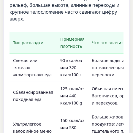
рельеф, большая высота, длинные переходы и
крупное телосложение часто сдвигают цифру
вверх.
Примерная
Тип раскладки
Что это значит на 
плотность
Свежая или
90 ккал/оз
Больше воды и объ
тяжелая
или 320
но тяжелее для дл
«комфортная» еда
ккал/100 г
переноски.
125 ккал/оз
Обычная смесь суб
Сбалансированная
или 440
батончиков, орехо
походная еда
ккал/100 g
и перекусов.
Больше жиров и су
150 ккал/оз
Ультралегкое
продуктов; легче, 
или 530
калорийное меню
тщательного план