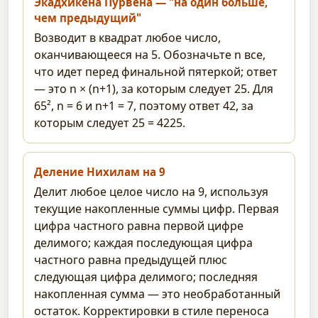
Экадхикена Пурвена — "на один больше,
чем предыдущий"
Возводит в квадрат любое число,
оканчивающееся на 5. Обозначьте n все,
что идет перед финальной пятеркой; ответ
— это n × (n+1), за которым следует 25. Для
65², n = 6 и n+1 = 7, поэтому ответ 42, за
которым следует 25 = 4225.
Деление Нихилам на 9
Делит любое целое число на 9, используя
текущие накопленные суммы цифр. Первая
цифра частного равна первой цифре
делимого; каждая последующая цифра
частного равна предыдущей плюс
следующая цифра делимого; последняя
накопленная сумма — это необработанный
остаток. Корректировки в стиле переноса