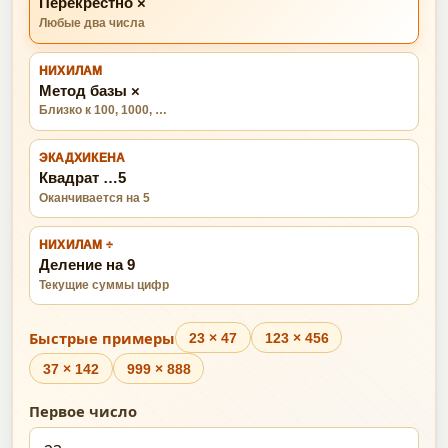
Перекрестно ×
Любые два числа
НИХИЛАМ
Метод базы ×
Близко к 100, 1000, …
ЭКАДХИКЕНА
Квадрат …5
Оканчивается на 5
НИХИЛАМ ÷
Деление на 9
Текущие суммы цифр
Быстрые примеры
23 × 47
123 × 456
37 × 142
999 × 888
Первое число