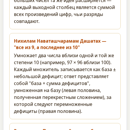
больших чисел та же идея расширяется —
каждый выходной столбец является суммой
всех произведений цифр, чьи разряды
совпадают.
Нихилам Наваташчарамам Дашатах —
"все из 9, а последнее из 10"
Умножает два числа вблизи одной и той же
степени 10 (например, 97 × 96 вблизи 100).
Каждый множитель записывается как база ±
небольшой дефицит; ответ представляет
собой "база + сумма дефицитов",
умноженная на базу (левая половина,
полученная перекрестным сложением), за
которой следуют перемноженные
дефициты (правая половина).