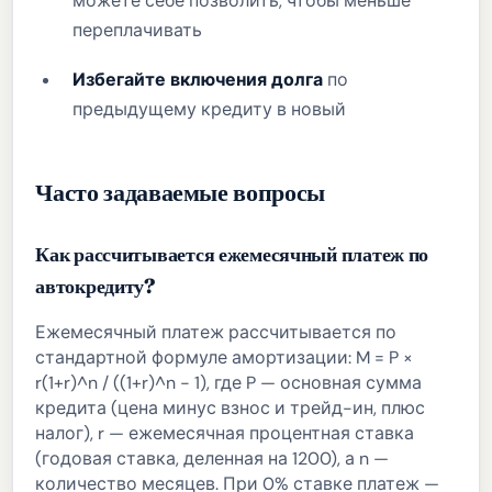
можете себе позволить, чтобы меньше
переплачивать
Избегайте включения долга
по
предыдущему кредиту в новый
Часто задаваемые вопросы
Как рассчитывается ежемесячный платеж по
автокредиту?
Ежемесячный платеж рассчитывается по
стандартной формуле амортизации: M = P ×
r(1+r)^n / ((1+r)^n − 1), где P — основная сумма
кредита (цена минус взнос и трейд-ин, плюс
налог), r — ежемесячная процентная ставка
(годовая ставка, деленная на 1200), а n —
количество месяцев. При 0% ставке платеж —