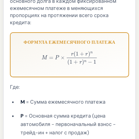
основного долга в каждом фиксированном
ежемесячном платеже в меняющихся
пропорциях на протяжении всего срока
кредита:
ФОРМУЛА ЕЖЕМЕСЯЧНОГО ПЛАТЕЖА
M
=
P
×
r
(
1
+
r
)
n
(
1
+
r
)
n
−
1
Где:
M
= Сумма ежемесячного платежа
P
= Основная сумма кредита (цена
автомобиля − первоначальный взнос −
трейд-ин + налог с продаж)