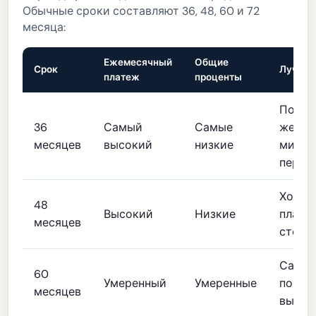
Обычные сроки составляют 36, 48, 60 и 72
месяца:
Ежемесячный
Общие
Срок
Лучше 
платеж
проценты
Покуп
36
Самый
Самые
жела
месяцев
высокий
низкие
миним
переп
Хорош
48
Высокий
Низкие
плате
месяцев
стоим
Самы
60
Умеренный
Умеренные
попул
месяцев
выбор