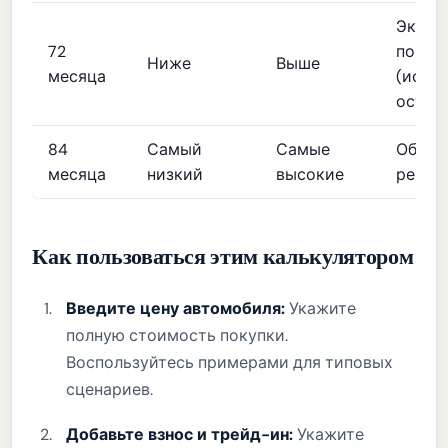
Эконо
72
покуп
Ниже
Выше
месяца
(испол
остор
84
Самый
Самые
Обычн
месяца
низкий
высокие
реком
Как пользоваться этим калькулятором
Введите цену автомобиля:
Укажите
полную стоимость покупки.
Воспользуйтесь примерами для типовых
сценариев.
Добавьте взнос и трейд-ин:
Укажите