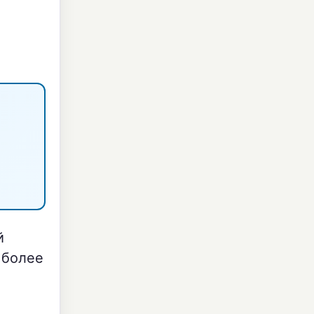
й
 более