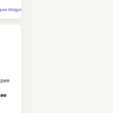
рия Widget
трия
ние