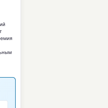
кий
т
иемия
льным