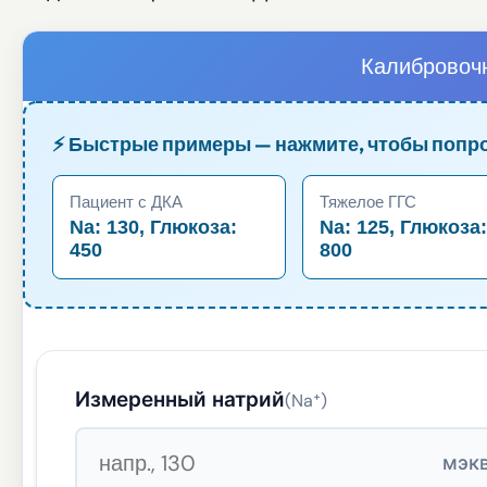
Калибровоч
⚡ Быстрые примеры — нажмите, чтобы попр
Пациент с ДКА
Тяжелое ГГС
Na: 130, Глюкоза:
Na: 125, Глюкоза
450
800
Измеренный натрий
(Na⁺)
мэкв