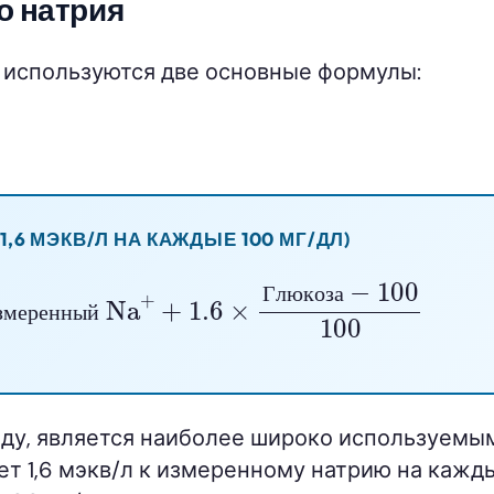
о натрия
 используются две основные формулы:
1,6 МЭКВ/Л НА КАЖДЫЕ 100 МГ/ДЛ)
змеренный Na
+
+
1.6
×
Глюкоза
−
100
100
Г
л
ю
к
о
з
а
з
м
е
р
е
н
н
ы
й
году, является наиболее широко используемы
т 1,6 мэкв/л к измеренному натрию на кажд