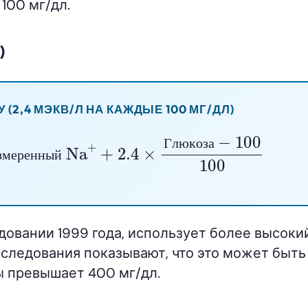
100 мг/дл.
)
(2,4 МЭКВ/Л НА КАЖДЫЕ 100 МГ/ДЛ)
змеренный Na
+
+
2.4
×
Глюкоза
−
100
100
Г
л
ю
к
о
з
а
з
м
е
р
е
н
н
ы
й
довании 1999 года, использует более высоки
сследования показывают, что это может быть
ы превышает 400 мг/дл.