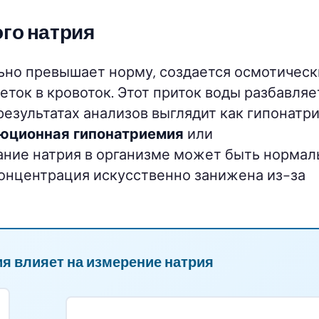
го натрия
льно превышает норму, создается осмотичес
еток в кровоток. Этот приток воды разбавляе
 результатах анализов выглядит как гипонатр
юционная гипонатриемия
или
ние натрия в организме может быть норма
онцентрация искусственно занижена из-за
ия влияет на измерение натрия