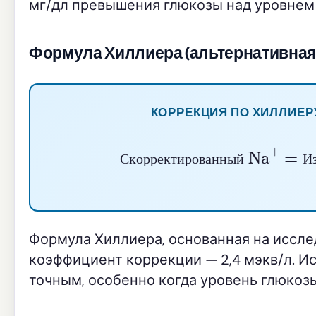
мг/дл превышения глюкозы над уровнем 
Формула Хиллиера (альтернативная
КОРРЕКЦИЯ ПО ХИЛЛИЕРУ 
Скорректированный Na
+
=
И
С
к
о
р
р
е
к
т
и
р
о
в
а
н
н
ы
й
И
Формула Хиллиера, основанная на иссле
коэффициент коррекции — 2,4 мэкв/л. И
точным, особенно когда уровень глюкоз