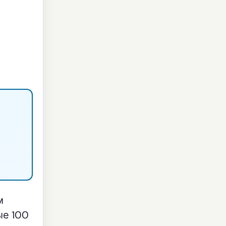
м
ые 100