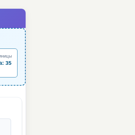
иницы
а: 35