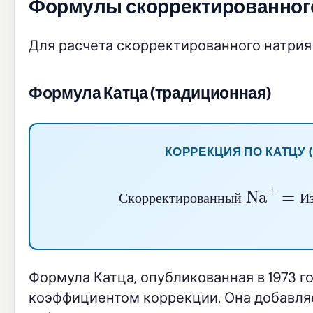
Формулы скорректированног
Для расчета скорректированного натрия
Формула Катца (традиционная)
КОРРЕКЦИЯ ПО КАТЦУ (
Скорректированный Na
+
=
И
С
к
о
р
р
е
к
т
и
р
о
в
а
н
н
ы
й
И
Формула Катца, опубликованная в 1973 
коэффициентом коррекции. Она добавляе