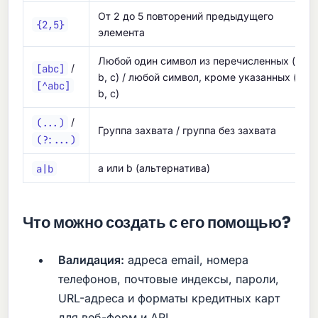
От 2 до 5 повторений предыдущего
{2,5}
элемента
Любой один символ из перечисленных (a,
[abc]
/
b, c) / любой символ, кроме указанных (a,
[^abc]
b, c)
(...)
/
Группа захвата / группа без захвата
(?:...)
a|b
a или b (альтернатива)
Что можно создать с его помощью?
Валидация:
адреса email, номера
телефонов, почтовые индексы, пароли,
URL-адреса и форматы кредитных карт
для веб-форм и API.