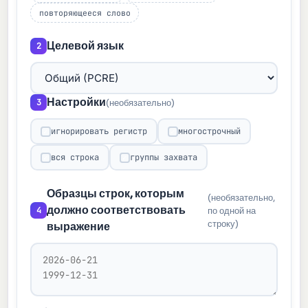
повторяющееся слово
Целевой язык
2
Настройки
3
(необязательно)
игнорировать регистр
многострочный
✓
✓
вся строка
группы захвата
✓
✓
Образцы строк, которым
(необязательно,
должно соответствовать
4
по одной на
строку)
выражение