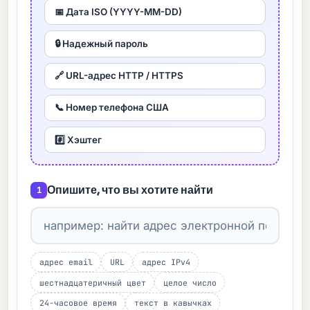
📅 Дата ISO (YYYY-MM-DD)
🔒 Надежный пароль
🔗 URL-адрес HTTP / HTTPS
📞 Номер телефона США
#️⃣ Хэштег
Опишите, что вы хотите найти
1
адрес email
URL
адрес IPv4
шестнадцатеричный цвет
целое число
24-часовое время
текст в кавычках