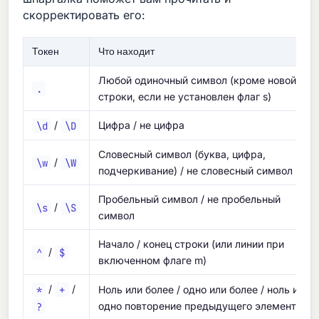
скорректировать его:
Токен
Что находит
Любой одиночный символ (кроме новой
.
строки, если не установлен флаг s)
\d
/
\D
Цифра / не цифра
Словесный символ (буква, цифра,
\w
/
\W
подчеркивание) / не словесный символ
Пробельный символ / не пробельный
\s
/
\S
символ
Начало / конец строки (или линии при
^
/
$
включенном флаге m)
*
/
+
/
Ноль или более / одно или более / ноль или
?
одно повторение предыдущего элемента