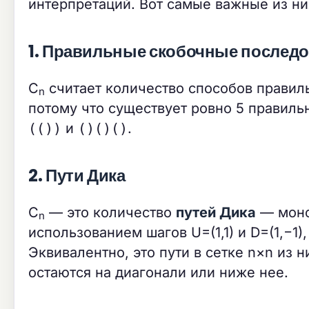
интерпретаций. Вот самые важные из ни
1. Правильные скобочные послед
C
считает количество способов правил
n
потому что существует ровно 5 правиль
(())
и
()()()
.
2. Пути Дика
C
— это количество
путей Дика
— монот
n
использованием шагов U=(1,1) и D=(1,−1)
Эквивалентно, это пути в сетке n×n из 
остаются на диагонали или ниже нее.