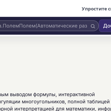
Упростите с
До
овым выводом формулы, интерактивной
нгуляции многоугольников, полной таблицей
орной интерпретацией для математики, инф