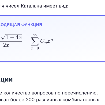
я чисел Каталана имеет вид:
ВОДЯЩАЯ ФУНКЦИЯ
4
x
2
x
=
∑
n
=
0
∞
C
n
x
n
ации
е количество вопросов по перечислению.
овал более 200 различных комбинаторных