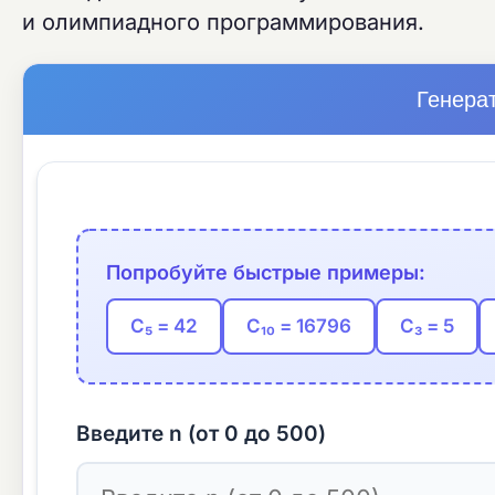
и олимпиадного программирования.
Генера
Попробуйте быстрые примеры:
C₅ = 42
C₁₀ = 16796
C₃ = 5
Введите n (от 0 до 500)