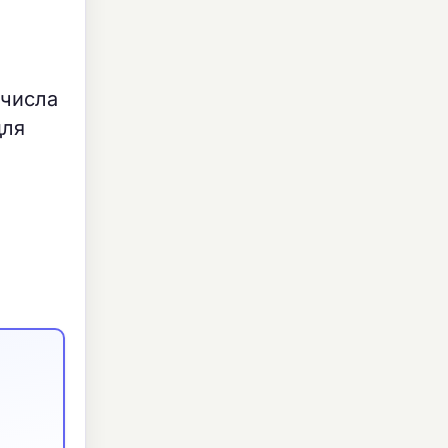
 числа
для