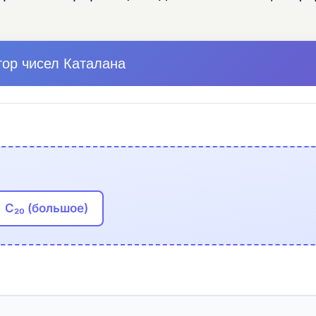
тор чисел Каталана
C₂₀ (большое)