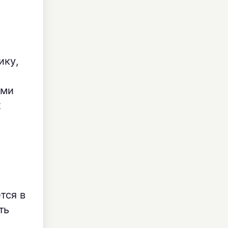
ику,
ыми
х
тся в
ть