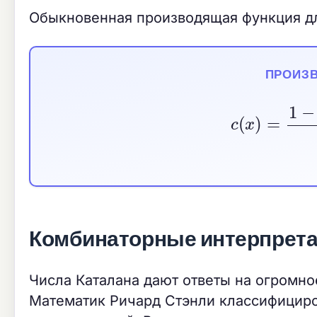
Обыкновенная производящая функция дл
ПРОИЗ
c
(
x
)
=
1
−
1
−
Комбинаторные интерпрет
Числа Каталана дают ответы на огромно
Математик Ричард Стэнли классифицир