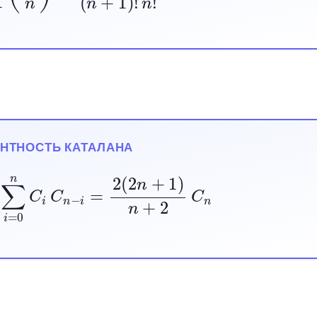
ЕНТНОСТЬ КАТАЛАНА
0
n
C
i
C
n
−
i
=
2
(
2
n
+
1
)
n
+
2
C
n