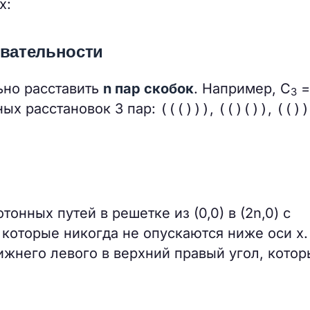
х:
овательности
ьно расставить
n пар скобок
. Например, C
=
3
ных расстановок 3 пар:
((()))
,
(()())
,
(())
онных путей в решетке из (0,0) в (2n,0) с
, которые никогда не опускаются ниже оси x.
нижнего левого в верхний правый угол, кото