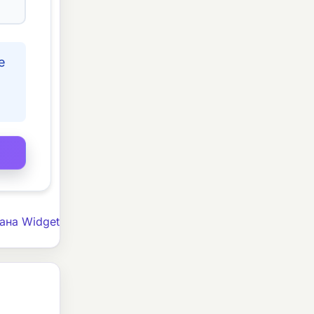
е
ана Widget