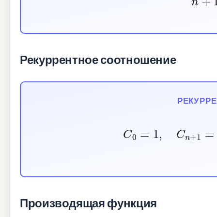
Рекуррентное соотношение
РЕКУРР
C
0
=
1
,
C
n
+
1
=
∑
i
=
Производящая функция