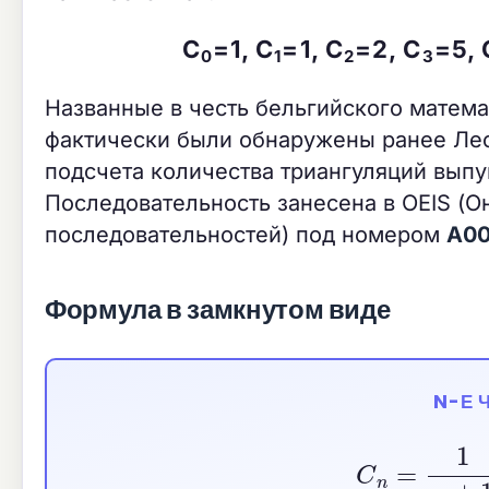
C
=1, C
=1, C
=2, C
=5, 
0
1
2
3
Названные в честь бельгийского матема
фактически были обнаружены ранее Лео
подсчета количества триангуляций выпу
Последовательность занесена в OEIS (
последовательностей) под номером
A00
Формула в замкнутом виде
N-Е 
C
n
=
1
n
+
1