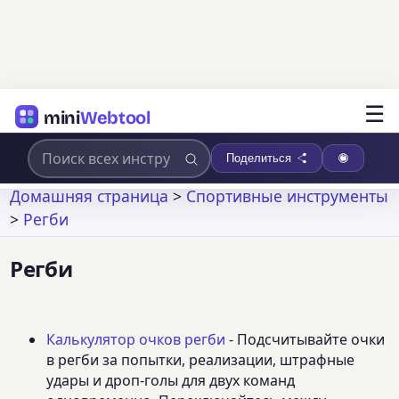
☰
mini
Webtool
Поделиться
Домашняя страница
>
Спортивные инструменты
>
Регби
Регби
Калькулятор очков регби
- Подсчитывайте очки
в регби за попытки, реализации, штрафные
удары и дроп-голы для двух команд