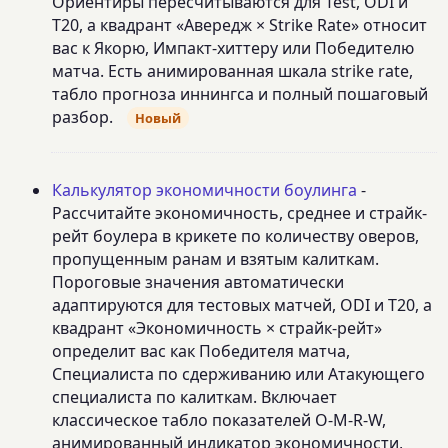
Ориентиры пересчитываются для Test, ODI и
T20, а квадрант «Авередж × Strike Rate» относит
вас к Якорю, Импакт-хиттеру или Победителю
матча. Есть анимированная шкала strike rate,
табло прогноза иннингса и полный пошаговый
разбор.
Новый
Калькулятор экономичности боулинга
-
Рассчитайте экономичность, среднее и страйк-
рейт боулера в крикете по количеству оверов,
пропущенным ранам и взятым калиткам.
Пороговые значения автоматически
адаптируются для тестовых матчей, ODI и T20, а
квадрант «Экономичность × страйк-рейт»
определит вас как Победителя матча,
Специалиста по сдерживанию или Атакующего
специалиста по калиткам. Включает
классическое табло показателей O-M-R-W,
анимированный индикатор экономичности,