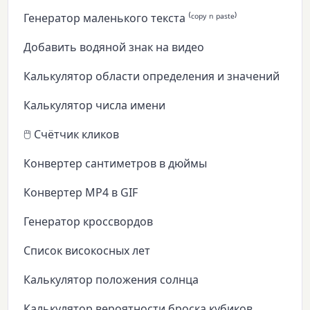
Генератор маленького текста ⁽ᶜᵒᵖʸ ⁿ ᵖᵃˢᵗᵉ⁾
Добавить водяной знак на видео
Калькулятор области определения и значений
Калькулятор числа имени
🖱️ Счётчик кликов
Конвертер сантиметров в дюймы
Конвертер MP4 в GIF
Генератор кроссвордов
Список високосных лет
Калькулятор положения солнца
Калькулятор вероятности броска кубиков