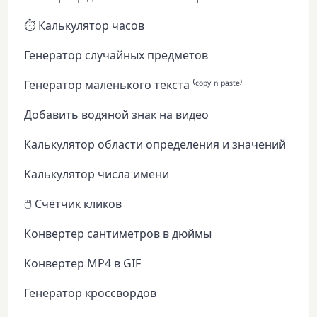
⏱️ Калькулятор часов
Генератор случайных предметов
Генератор маленького текста ⁽ᶜᵒᵖʸ ⁿ ᵖᵃˢᵗᵉ⁾
Добавить водяной знак на видео
Калькулятор области определения и значений
Калькулятор числа имени
🖱️ Счётчик кликов
Конвертер сантиметров в дюймы
Конвертер MP4 в GIF
Генератор кроссвордов